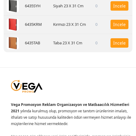
6435SYH
Siyah 23 X 31 Cm
0
İncele
6435KRM
Kırmızı 23 X 31 Cm
0
İncele
6435TAB
Taba 23 X 31 Cm
0
İncele
Vega Promosyon Reklam Organizasyon ve Matbaacılık Hizmetleri
2021
yılında kurulmuş olup, promosyon ve tanıtım ürünlerinin imalatı,
ithalatı ve satışı hususunda kaliteden ödün vermeyen hizmet anlayışı ile
müşterilerine hizmet vermektedir.