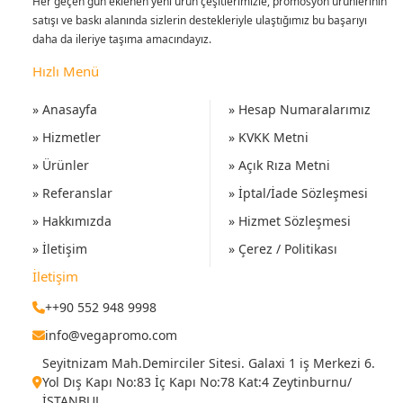
Her geçen gün eklenen yeni ürün çeşitlerimizle, promosyon ürünlerinin
satışı ve baskı alanında sizlerin destekleriyle ulaştığımız bu başarıyı
daha da ileriye taşıma amacındayız.
Hızlı Menü
» Anasayfa
» Hesap Numaralarımız
» Hizmetler
» KVKK Metni
» Ürünler
» Açık Rıza Metni
» Referanslar
» İptal/İade Sözleşmesi
» Hakkımızda
» Hizmet Sözleşmesi
» İletişim
» Çerez / Politikası
İletişim
++90 552 948 9998
info@vegapromo.com
Seyitnizam Mah.Demirciler Sitesi. Galaxi 1 iş Merkezi 6.
Yol Dış Kapı No:83 İç Kapı No:78 Kat:4 Zeytinburnu/
İSTANBUL