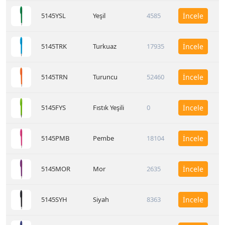
5145YSL
Yeşil
4585
İncele
5145TRK
Turkuaz
17935
İncele
5145TRN
Turuncu
52460
İncele
5145FYS
Fıstık Yeşili
0
İncele
5145PMB
Pembe
18104
İncele
5145MOR
Mor
2635
İncele
5145SYH
Siyah
8363
İncele