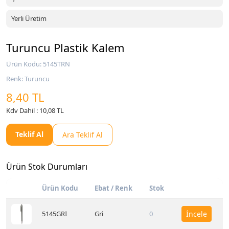
Yerli Üretim
Turuncu Plastik Kalem
Ürün Kodu: 5145TRN
Renk: Turuncu
8,40 TL
Kdv Dahil : 10,08 TL
Teklif Al
Ara Teklif Al
Ürün Stok Durumları
Ürün Kodu
Ebat / Renk
Stok
5145GRI
Gri
0
İncele