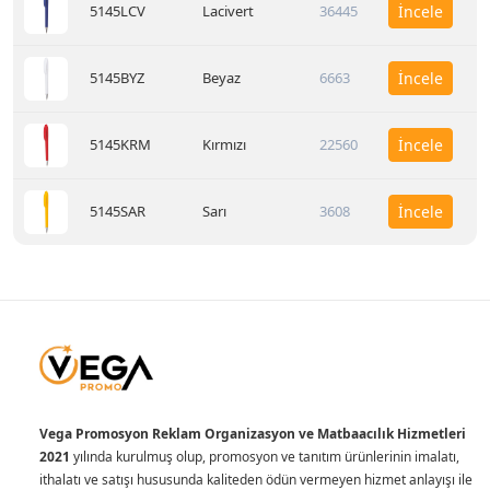
5145LCV
Lacivert
36445
İncele
5145BYZ
Beyaz
6663
İncele
5145KRM
Kırmızı
22560
İncele
5145SAR
Sarı
3608
İncele
Vega Promosyon Reklam Organizasyon ve Matbaacılık Hizmetleri
2021
yılında kurulmuş olup, promosyon ve tanıtım ürünlerinin imalatı,
ithalatı ve satışı hususunda kaliteden ödün vermeyen hizmet anlayışı ile