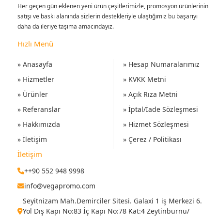
Her geçen gün eklenen yeni ürün çeşitlerimizle, promosyon ürünlerinin
satışı ve baskı alanında sizlerin destekleriyle ulaştığımız bu başarıyı
daha da ileriye taşıma amacındayız.
Hızlı Menü
» Anasayfa
» Hesap Numaralarımız
» Hizmetler
» KVKK Metni
» Ürünler
» Açık Rıza Metni
» Referanslar
» İptal/İade Sözleşmesi
» Hakkımızda
» Hizmet Sözleşmesi
» İletişim
» Çerez / Politikası
İletişim
++90 552 948 9998
info@vegapromo.com
Seyitnizam Mah.Demirciler Sitesi. Galaxi 1 iş Merkezi 6.
Yol Dış Kapı No:83 İç Kapı No:78 Kat:4 Zeytinburnu/