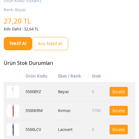
Ürün Kodu: 5500BYZ
Renk: Beyaz
27,20 TL
Kdv Dahil : 32,64 TL
Teklif Al
Ara Teklif Al
Ürün Stok Durumları
Ürün Kodu
Ebat / Renk
Stok
5500BYZ
Beyaz
0
İncele
5500KRM
Kırmızı
7700
İncele
5500LCV
Lacivert
0
İncele