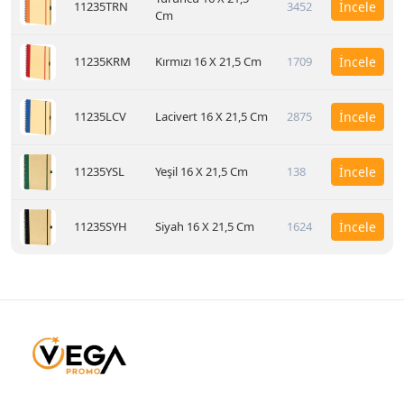
11235TRN
3452
İncele
Cm
11235KRM
Kırmızı 16 X 21,5 Cm
1709
İncele
11235LCV
Lacivert 16 X 21,5 Cm
2875
İncele
11235YSL
Yeşil 16 X 21,5 Cm
138
İncele
11235SYH
Siyah 16 X 21,5 Cm
1624
İncele