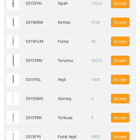
5315SYH
Siyah
12322
İncele
5315KRM
Kırmızı
9154
İncele
5315FUM
Füme
95
İncele
5315TRN
Turuncu
58272
İncele
5315YSL
Yeşil
1856
İncele
5315GMS
Gümüş
0
İncele
5315TRK
Turkuaz
0
İncele
5315FYS
Fıstık Yeşil
5000
İncele