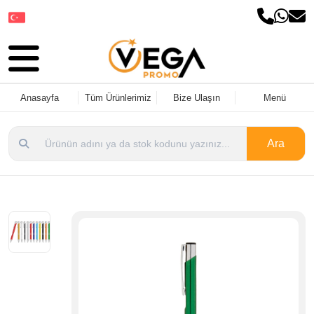
Dil Seçin
Anasayfa
Tüm Ürünlerimiz
Bize Ulaşın
Menü
Ara