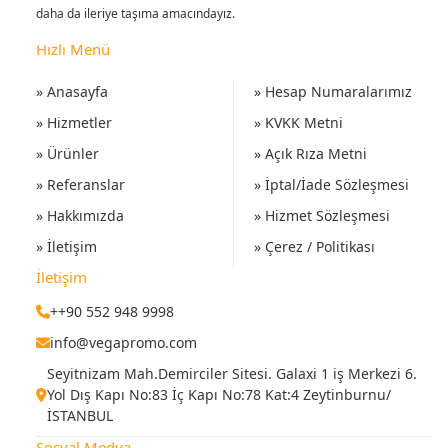
daha da ileriye taşıma amacındayız.
Hızlı Menü
» Anasayfa
» Hesap Numaralarımız
» Hizmetler
» KVKK Metni
» Ürünler
» Açık Rıza Metni
» Referanslar
» İptal/İade Sözleşmesi
» Hakkımızda
» Hizmet Sözleşmesi
» İletişim
» Çerez / Politikası
İletişim
++90 552 948 9998
info@vegapromo.com
Seyitnizam Mah.Demirciler Sitesi. Galaxi 1 iş Merkezi 6.
Yol Dış Kapı No:83 İç Kapı No:78 Kat:4 Zeytinburnu/
İSTANBUL
Sosyal Medya