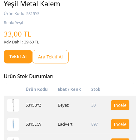
Yeşil Metal Kalem
Ürün Kodu: 5315YSL
Renk: Yeşil
33,00 TL
Kdv Dahil : 39,60 TL
Teklif Al
Ara Teklif Al
Ürün Stok Durumları
Ürün Kodu
Ebat / Renk
Stok
5315BYZ
Beyaz
30
İncele
5315LCV
Lacivert
897
İncele