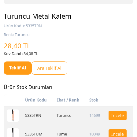
Turuncu Metal Kalem
Ürün Kodu: 5335TRN
Renk: Turuncu
28,40 TL
Kdv Dahil : 34,08 TL
Teklif Al
Ara Teklif Al
Ürün Stok Durumları
Ürün Kodu
Ebat / Renk
Stok
5335TRN
Turuncu
14699
İncele
5335FUM
Füme
10049
İncele