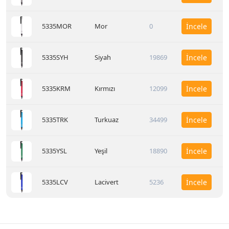
5335MOR
Mor
0
İncele
5335SYH
Siyah
19869
İncele
5335KRM
Kırmızı
12099
İncele
5335TRK
Turkuaz
34499
İncele
5335YSL
Yeşil
18890
İncele
5335LCV
Lacivert
5236
İncele