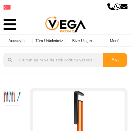
Dil Seçin
Anasayfa
Tüm Ürünlerimiz
Bize Ulaşın
Menü
Ara