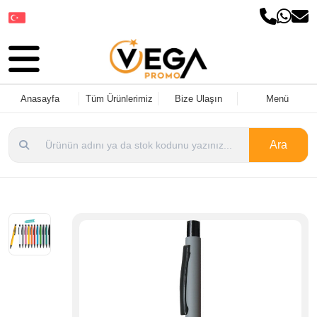
Dil Seçin
Anasayfa
Tüm Ürünlerimiz
Bize Ulaşın
Menü
Ara