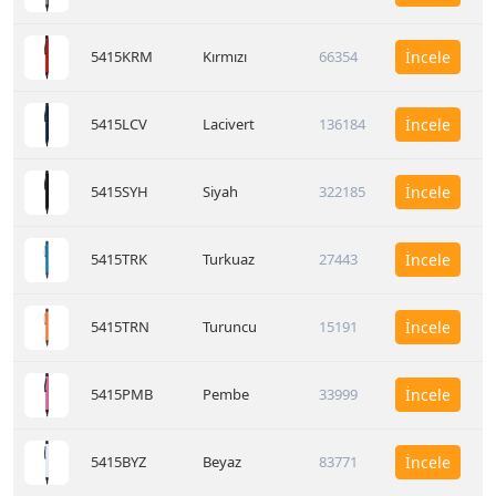
5415KRM
Kırmızı
66354
İncele
5415LCV
Lacivert
136184
İncele
5415SYH
Siyah
322185
İncele
5415TRK
Turkuaz
27443
İncele
5415TRN
Turuncu
15191
İncele
5415PMB
Pembe
33999
İncele
5415BYZ
Beyaz
83771
İncele