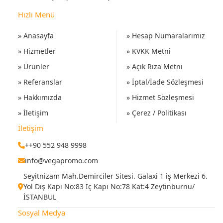
Hızlı Menü
» Anasayfa
» Hesap Numaralarımız
» Hizmetler
» KVKK Metni
» Ürünler
» Açık Rıza Metni
» Referanslar
» İptal/İade Sözleşmesi
» Hakkımızda
» Hizmet Sözleşmesi
» İletişim
» Çerez / Politikası
İletişim
++90 552 948 9998
info@vegapromo.com
Seyitnizam Mah.Demirciler Sitesi. Galaxi 1 iş Merkezi 6.
Yol Dış Kapı No:83 İç Kapı No:78 Kat:4 Zeytinburnu/
İSTANBUL
Sosyal Medya