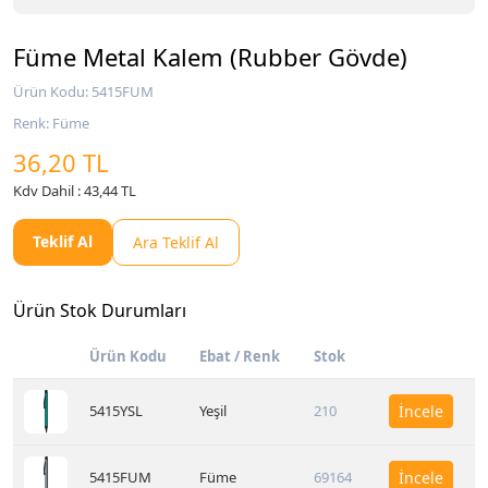
Füme Metal Kalem (Rubber Gövde)
Ürün Kodu: 5415FUM
Renk: Füme
36,20 TL
Kdv Dahil : 43,44 TL
Teklif Al
Ara Teklif Al
Ürün Stok Durumları
Ürün Kodu
Ebat / Renk
Stok
5415YSL
Yeşil
210
İncele
5415FUM
Füme
69164
İncele