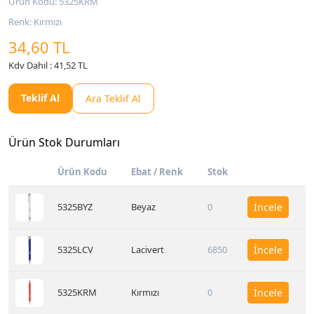
Ürün Kodu: 5325KRM
Renk: Kırmızı
34,60 TL
Kdv Dahil : 41,52 TL
Teklif Al
Ara Teklif Al
Ürün Stok Durumları
Ürün Kodu
Ebat / Renk
Stok
5325BYZ
Beyaz
0
İncele
5325LCV
Lacivert
6850
İncele
5325KRM
Kırmızı
0
İncele