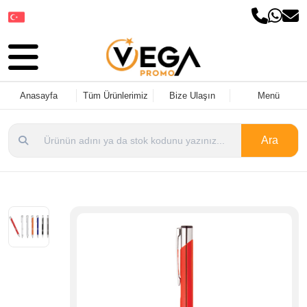
Dil Seçin
Anasayfa
Tüm Ürünlerimiz
Bize Ulaşın
Menü
Ara