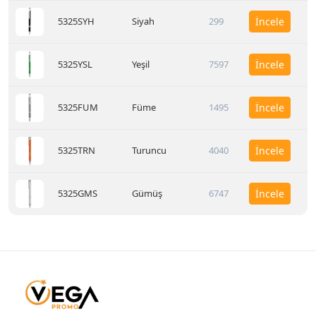
5325SYH
Siyah
299
İncele
5325YSL
Yeşil
7597
İncele
5325FUM
Füme
1495
İncele
5325TRN
Turuncu
4040
İncele
5325GMS
Gümüş
6747
İncele