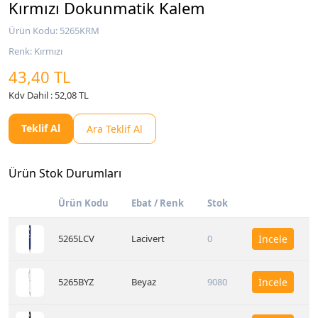
Kırmızı Dokunmatik Kalem
Ürün Kodu: 5265KRM
Renk: Kırmızı
43,40 TL
Kdv Dahil : 52,08 TL
Teklif Al
Ara Teklif Al
Ürün Stok Durumları
Ürün Kodu
Ebat / Renk
Stok
5265LCV
Lacivert
0
İncele
5265BYZ
Beyaz
9080
İncele