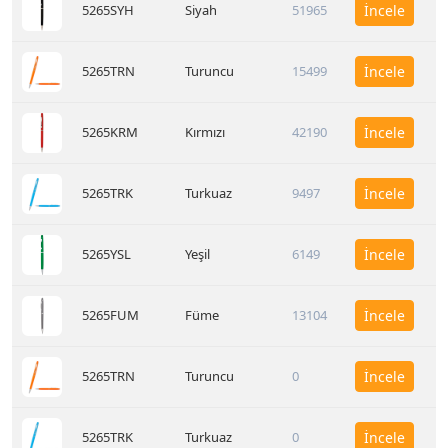
5265SYH
Siyah
51965
İncele
5265TRN
Turuncu
15499
İncele
5265KRM
Kırmızı
42190
İncele
5265TRK
Turkuaz
9497
İncele
5265YSL
Yeşil
6149
İncele
5265FUM
Füme
13104
İncele
5265TRN
Turuncu
0
İncele
5265TRK
Turkuaz
0
İncele