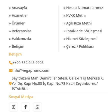
» Anasayfa
» Hesap Numaralarımız
» Hizmetler
» KVKK Metni
» Ürünler
» Açık Rıza Metni
» Referanslar
» İptal/İade Sözleşmesi
» Hakkımızda
» Hizmet Sözleşmesi
» İletişim
» Çerez / Politikası
İletişim
++90 552 948 9998
info@vegapromo.com
Seyitnizam Mah.Demirciler Sitesi. Galaxi 1 iş Merkezi 6.
Yol Dış Kapı No:83 İç Kapı No:78 Kat:4 Zeytinburnu/
İSTANBUL
Sosyal Medya