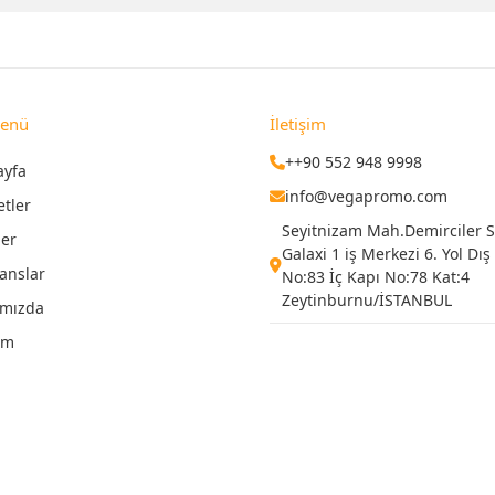
Menü
İletişim
++90 552 948 9998
ayfa
info@vegapromo.com
etler
Seyitnizam Mah.Demirciler Si
ler
Galaxi 1 iş Merkezi 6. Yol Dış
anslar
No:83 İç Kapı No:78 Kat:4
Zeytinburnu/İSTANBUL
ımızda
şim