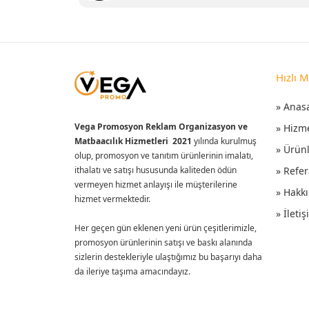
Hızlı 
» Anas
Vega Promosyon Reklam Organizasyon ve
» Hizm
Matbaacılık Hizmetleri 2021
yılında kurulmuş
» Ürün
olup, promosyon ve tanıtım ürünlerinin imalatı,
ithalatı ve satışı hususunda kaliteden ödün
» Refer
vermeyen hizmet anlayışı ile müşterilerine
» Hakk
hizmet vermektedir.
» İleti
Her geçen gün eklenen yeni ürün çeşitlerimizle,
promosyon ürünlerinin satışı ve baskı alanında
sizlerin destekleriyle ulaştığımız bu başarıyı daha
da ileriye taşıma amacındayız.