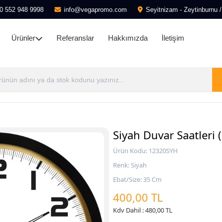
0 552 948 9998
info@vegapromo.com
Seyitnizam - Zeytinburnu /
Ürünler
Referanslar
Hakkımızda
İletişim
Siyah Duvar Saatleri
Ürün Kodu: 12320SYH
Renk: Siyah
Ebat/Size: 35 Cm
400,00 TL
Kdv Dahil : 480,00 TL