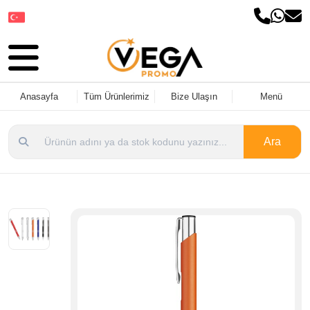
Dil Seçin
Anasayfa
Tüm Ürünlerimiz
Bize Ulaşın
Menü
Ara