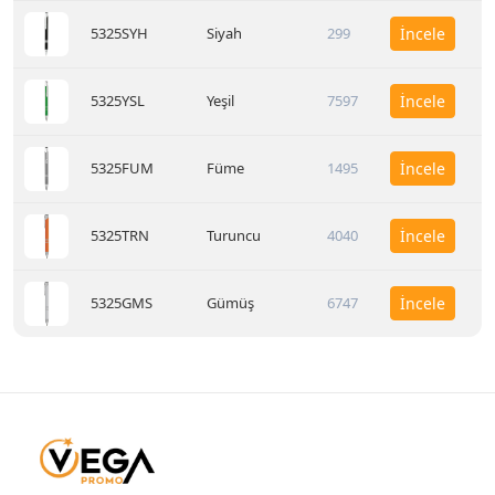
5325SYH
Siyah
299
İncele
5325YSL
Yeşil
7597
İncele
5325FUM
Füme
1495
İncele
5325TRN
Turuncu
4040
İncele
5325GMS
Gümüş
6747
İncele