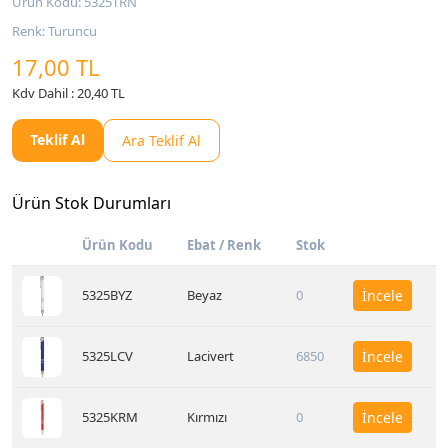
Ürün Kodu: 5325TRN
Renk: Turuncu
17,00 TL
Kdv Dahil : 20,40 TL
Teklif Al
Ara Teklif Al
Ürün Stok Durumları
Ürün Kodu
Ebat / Renk
Stok
5325BYZ
Beyaz
0
İncele
5325LCV
Lacivert
6850
İncele
5325KRM
Kırmızı
0
İncele