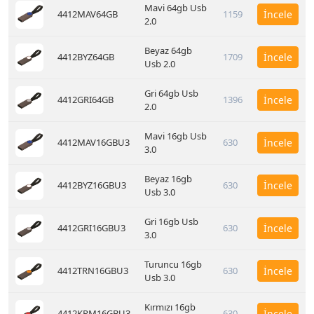
Mavi 64gb Usb
4412MAV64GB
1159
İncele
2.0
Beyaz 64gb
4412BYZ64GB
1709
İncele
Usb 2.0
Gri 64gb Usb
4412GRI64GB
1396
İncele
2.0
Mavi 16gb Usb
4412MAV16GBU3
630
İncele
3.0
Beyaz 16gb
4412BYZ16GBU3
630
İncele
Usb 3.0
Gri 16gb Usb
4412GRI16GBU3
630
İncele
3.0
Turuncu 16gb
4412TRN16GBU3
630
İncele
Usb 3.0
Kırmızı 16gb
4412KRM16GBU3
630
İncele