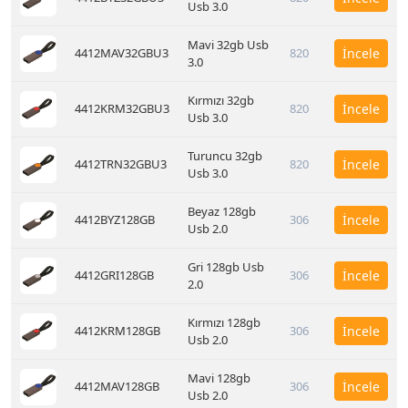
Usb 3.0
Mavi 32gb Usb
4412MAV32GBU3
820
İncele
3.0
Kırmızı 32gb
4412KRM32GBU3
820
İncele
Usb 3.0
Turuncu 32gb
4412TRN32GBU3
820
İncele
Usb 3.0
Beyaz 128gb
4412BYZ128GB
306
İncele
Usb 2.0
Gri 128gb Usb
4412GRI128GB
306
İncele
2.0
Kırmızı 128gb
4412KRM128GB
306
İncele
Usb 2.0
Mavi 128gb
4412MAV128GB
306
İncele
Usb 2.0