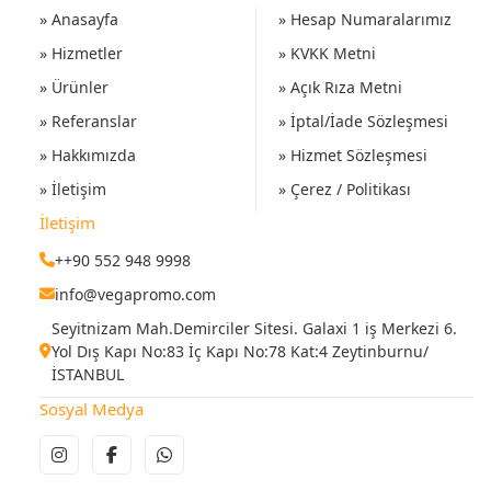
» Anasayfa
» Hesap Numaralarımız
» Hizmetler
» KVKK Metni
» Ürünler
» Açık Rıza Metni
» Referanslar
» İptal/İade Sözleşmesi
» Hakkımızda
» Hizmet Sözleşmesi
» İletişim
» Çerez / Politikası
İletişim
++90 552 948 9998
info@vegapromo.com
Seyitnizam Mah.Demirciler Sitesi. Galaxi 1 iş Merkezi 6.
Yol Dış Kapı No:83 İç Kapı No:78 Kat:4 Zeytinburnu/
İSTANBUL
Sosyal Medya