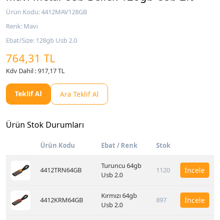
Ürün Kodu: 4412MAV128GB
Renk: Mavi
Ebat/Size: 128gb Usb 2.0
764,31 TL
Kdv Dahil : 917,17 TL
Teklif Al
Ara Teklif Al
Ürün Stok Durumları
Ürün Kodu
Ebat / Renk
Stok
Turuncu 64gb
4412TRN64GB
1120
İncele
Usb 2.0
Kırmızı 64gb
4412KRM64GB
897
İncele
Usb 2.0