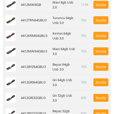
Mavi 8gb Usb
4412MAV8GB
1159
İncele
2.0
Turuncu 64gb
4412TRN64GBU3
703
İncele
Usb 3.0
Kırmızı 64gb
4412KRM64GBU3
703
İncele
Usb 3.0
Mavi 64gb Usb
4412MAV64GBU3
703
İncele
3.0
Beyaz 64gb
4412BYZ64GBU3
703
İncele
Usb 3.0
Gri 64gb Usb
4412GRI64GBU3
703
İncele
3.0
Gri 32gb Usb
4412GRI32GBU3
820
İncele
3.0
Beyaz 32gb
4412BYZ32GBU3
820
İncele