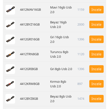
Mavi 16gb Usb
4412MAV16GB
1159
İncele
2.0
Beyaz 16gb
4412BYZ16GB
2000
İncele
Usb 2.0
Gri 16gb Usb
4412GRI16GB
1396
İncele
2.0
Turuncu 8gb
4412TRN8GB
1120
İncele
Usb 2.0
4412GRI8GB
Gri 8gb Usb 2.0
1396
İncele
Kırmızı 8gb
4412KRM8GB
897
İncele
Usb 2.0
Beyaz 8gb Usb
4412BYZ8GB
1474
İncele
2.0