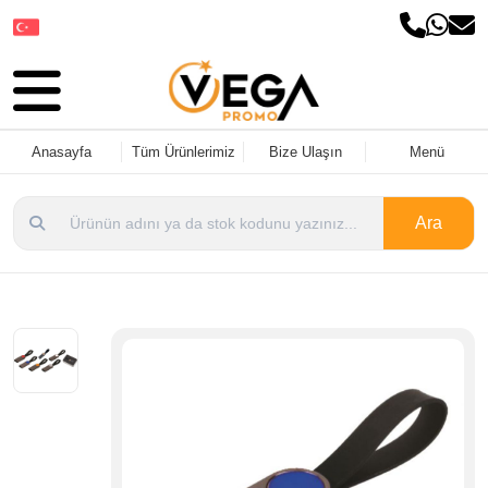
Dil Seçin
Anasayfa
Tüm Ürünlerimiz
Bize Ulaşın
Menü
Ara