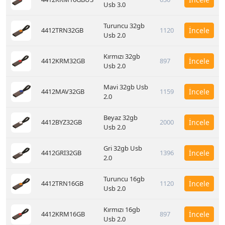
Usb 3.0
Turuncu 32gb
4412TRN32GB
1120
İncele
Usb 2.0
Kırmızı 32gb
4412KRM32GB
897
İncele
Usb 2.0
Mavi 32gb Usb
4412MAV32GB
1159
İncele
2.0
Beyaz 32gb
4412BYZ32GB
2000
İncele
Usb 2.0
Gri 32gb Usb
4412GRI32GB
1396
İncele
2.0
Turuncu 16gb
4412TRN16GB
1120
İncele
Usb 2.0
Kırmızı 16gb
4412KRM16GB
897
İncele
Usb 2.0