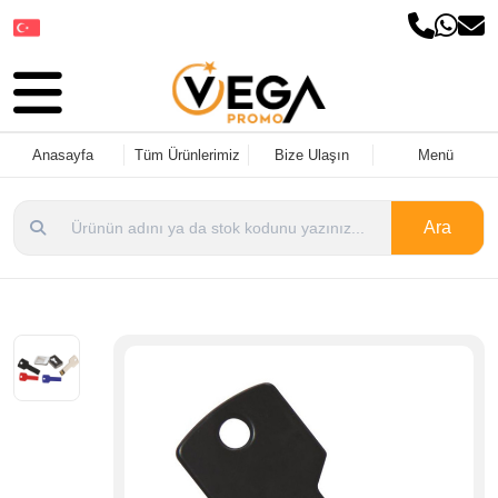
Dil Seçin
Anasayfa
Tüm Ürünlerimiz
Bize Ulaşın
Menü
Ara