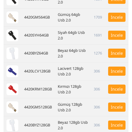
2.0
Gümüş 64gb
4420GMS64GB
1709
İncele
Usb 2.0
Siyah 64gb Usb
4420SYH64GB
1691
İncele
2.0
Beyaz 64gb Usb
4420BYZ64GB
1276
İncele
2.0
Lacivert 128gb
4420LCV128GB
306
İncele
Usb 2.0
Kırmızı 128gb
4420KRM128GB
306
İncele
Usb 2.0
Gümüş 128gb
4420GMS128GB
306
İncele
Usb 2.0
Beyaz 128gb Usb
4420BYZ128GB
306
İncele
2.0