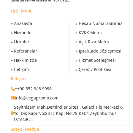
daha da ileriye taşıma amacındayız.
Hızlı Menü
» Anasayfa
» Hesap Numaralarımız
» Hizmetler
» KVKK Metni
» Ürünler
» Açık Rıza Metni
» Referanslar
» İptal/İade Sözleşmesi
» Hakkımızda
» Hizmet Sözleşmesi
» İletişim
» Çerez / Politikası
İletişim
++90 552 948 9998
info@vegapromo.com
Seyitnizam Mah.Demirciler Sitesi. Galaxi 1 iş Merkezi 6.
Yol Dış Kapı No:83 İç Kapı No:78 Kat:4 Zeytinburnu/
İSTANBUL
Sosyal Medya