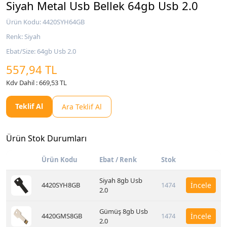
Siyah Metal Usb Bellek 64gb Usb 2.0
Ürün Kodu: 4420SYH64GB
Renk: Siyah
Ebat/Size: 64gb Usb 2.0
557,94 TL
Kdv Dahil : 669,53 TL
Teklif Al
Ara Teklif Al
Ürün Stok Durumları
Ürün Kodu
Ebat / Renk
Stok
Siyah 8gb Usb
4420SYH8GB
1474
İncele
2.0
Gümüş 8gb Usb
4420GMS8GB
1474
İncele
2.0