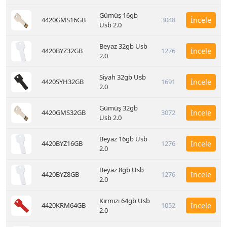
Gümüş 16gb
4420GMS16GB
3048
İncele
Usb 2.0
Beyaz 32gb Usb
4420BYZ32GB
1276
İncele
2.0
Siyah 32gb Usb
4420SYH32GB
1691
İncele
2.0
Gümüş 32gb
4420GMS32GB
3072
İncele
Usb 2.0
Beyaz 16gb Usb
4420BYZ16GB
1276
İncele
2.0
Beyaz 8gb Usb
4420BYZ8GB
1276
İncele
2.0
Kırmızı 64gb Usb
4420KRM64GB
1052
İncele
2.0