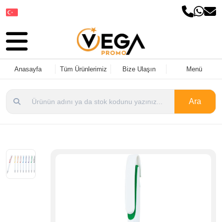
Dil Seçin
Anasayfa
Tüm Ürünlerimiz
Bize Ulaşın
Menü
Ara