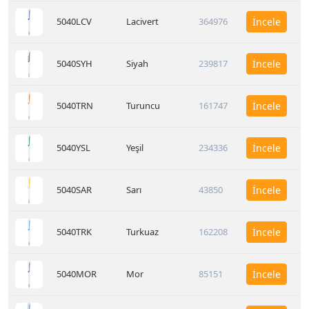
5040LCV
Lacivert
364976
İncele
5040SYH
Siyah
239817
İncele
5040TRN
Turuncu
161747
İncele
5040YSL
Yeşil
234336
İncele
5040SAR
Sarı
43850
İncele
5040TRK
Turkuaz
162208
İncele
5040MOR
Mor
85151
İncele