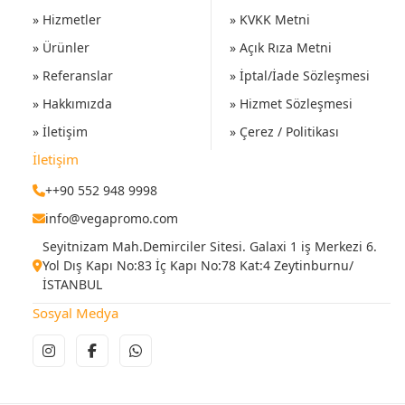
» Hizmetler
» KVKK Metni
» Ürünler
» Açık Rıza Metni
» Referanslar
» İptal/İade Sözleşmesi
» Hakkımızda
» Hizmet Sözleşmesi
» İletişim
» Çerez / Politikası
İletişim
++90 552 948 9998
info@vegapromo.com
Seyitnizam Mah.Demirciler Sitesi. Galaxi 1 iş Merkezi 6.
Yol Dış Kapı No:83 İç Kapı No:78 Kat:4 Zeytinburnu/
İSTANBUL
Sosyal Medya