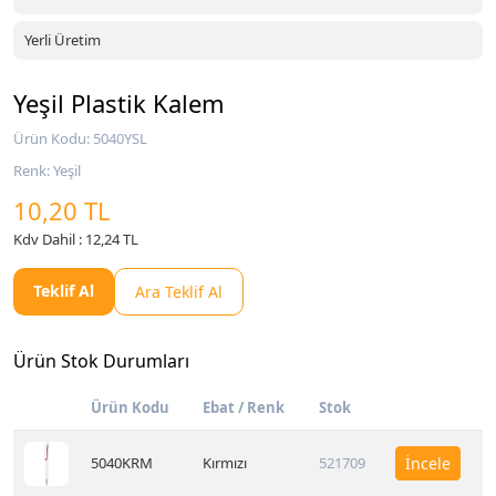
Yerli Üretim
Yeşil Plastik Kalem
Ürün Kodu: 5040YSL
Renk: Yeşil
10,20 TL
Kdv Dahil : 12,24 TL
Teklif Al
Ara Teklif Al
Ürün Stok Durumları
Ürün Kodu
Ebat / Renk
Stok
5040KRM
Kırmızı
521709
İncele