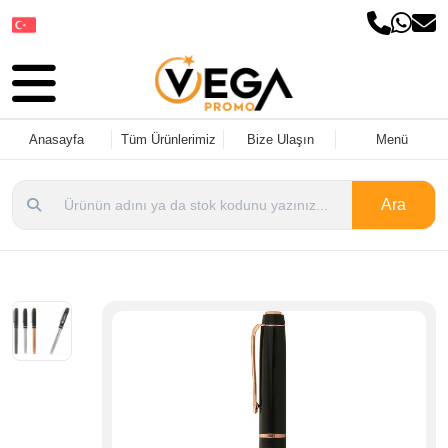
Dil Seçin
Anasayfa
Tüm Ürünlerimiz
Bize Ulaşın
Menü
Ara