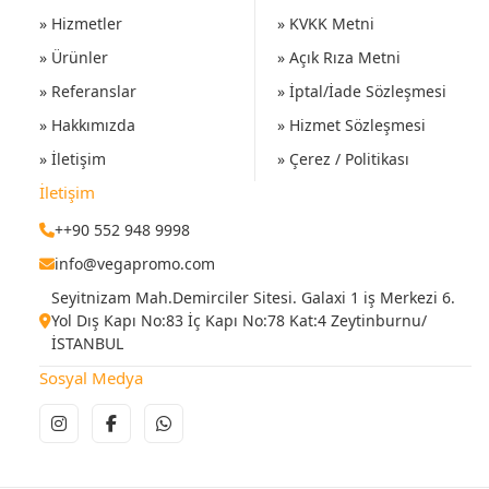
» Hizmetler
» KVKK Metni
» Ürünler
» Açık Rıza Metni
» Referanslar
» İptal/İade Sözleşmesi
» Hakkımızda
» Hizmet Sözleşmesi
» İletişim
» Çerez / Politikası
İletişim
++90 552 948 9998
info@vegapromo.com
Seyitnizam Mah.Demirciler Sitesi. Galaxi 1 iş Merkezi 6.
Yol Dış Kapı No:83 İç Kapı No:78 Kat:4 Zeytinburnu/
İSTANBUL
Sosyal Medya