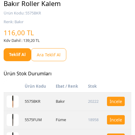
Bakır Roller Kalem
Ürün Kodu: 5575BKR
Renk: Bakır
116,00 TL
Kdv Dahil : 139,20 TL
Teklif Al
Ara Teklif Al
Ürün Stok Durumları
Ürün Kodu
Ebat / Renk
Stok
5575BKR
Bakır
20222
İncele
5575FUM
Füme
18958
İncele