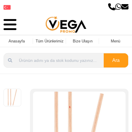
Dil Seçin
Anasayfa
Tüm Ürünlerimiz
Bize Ulaşın
Menü
Ara