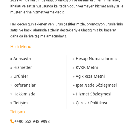
2021
yılında kurulmuş olup, promosyon ve tanıtım ürünlerinin imalatı,
ithalatı ve satışı hususunda kaliteden ödün vermeyen hizmet anlayışı ile
müşterilerine hizmet vermektedir.
Her geçen gün eklenen yeni ürün çeşitlerimizle, promosyon ürünlerinin
satışı ve baskı alanında sizlerin destekleriyle ulaştığımız bu başarıyı
daha da ileriye taşıma amacındayız.
Hızlı Menü
» Anasayfa
» Hesap Numaralarımız
» Hizmetler
» KVKK Metni
» Ürünler
» Açık Rıza Metni
» Referanslar
» İptal/İade Sözleşmesi
» Hakkımızda
» Hizmet Sözleşmesi
» İletişim
» Çerez / Politikası
İletişim
++90 552 948 9998