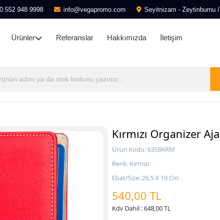
0 552 948 9998
info@vegapromo.com
Seyitnizam - Zeytinburnu /
Ürünler
Referanslar
Hakkımızda
İletişim
Kırmızı Organizer Aj
Ürün Kodu: 6358KRM
Renk: Kırmızı
Ebat/Size: 26,5 X 19 Cm
540,00 TL
Kdv Dahil : 648,00 TL