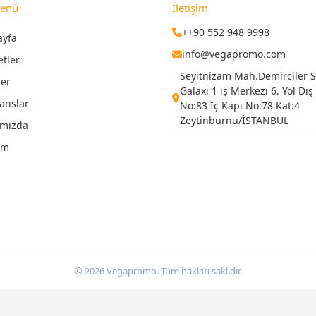
Menü
İletişim
++90 552 948 9998
ayfa
info@vegapromo.com
etler
Seyitnizam Mah.Demirciler Si
ler
Galaxi 1 iş Merkezi 6. Yol Dış
anslar
No:83 İç Kapı No:78 Kat:4
Zeytinburnu/İSTANBUL
ımızda
şim
© 2026 Vegapromo. Tüm hakları saklıdır.