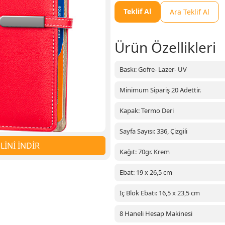
Teklif Al
Ara Teklif Al
Ürün Özellikleri
Baskı: Gofre- Lazer- UV
Minimum Sipariş 20 Adettir.
Kapak: Termo Deri
Sayfa Sayısı: 336, Çizgili
İNİ İNDİR
Kağıt: 70gr. Krem
Ebat: 19 x 26,5 cm
İç Blok Ebatı: 16,5 x 23,5 cm
8 Haneli Hesap Makinesi