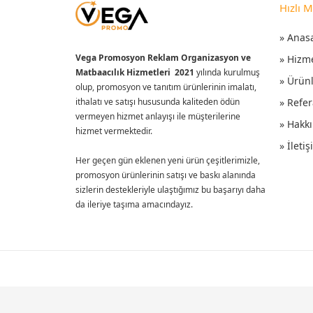
Hızlı 
» Anas
Vega Promosyon Reklam Organizasyon ve
» Hizm
Matbaacılık Hizmetleri 2021
yılında kurulmuş
» Ürün
olup, promosyon ve tanıtım ürünlerinin imalatı,
ithalatı ve satışı hususunda kaliteden ödün
» Refer
vermeyen hizmet anlayışı ile müşterilerine
» Hakk
hizmet vermektedir.
» İleti
Her geçen gün eklenen yeni ürün çeşitlerimizle,
promosyon ürünlerinin satışı ve baskı alanında
sizlerin destekleriyle ulaştığımız bu başarıyı daha
da ileriye taşıma amacındayız.