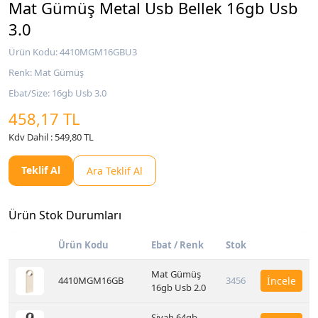
Mat Gümüş Metal Usb Bellek 16gb Usb
3.0
Ürün Kodu: 4410MGM16GBU3
Renk: Mat Gümüş
Ebat/Size: 16gb Usb 3.0
458,17 TL
Kdv Dahil : 549,80 TL
Teklif Al
Ara Teklif Al
Ürün Stok Durumları
Ürün Kodu
Ebat / Renk
Stok
Mat Gümüş
4410MGM16GB
3456
İncele
16gb Usb 2.0
Siyah 64gb