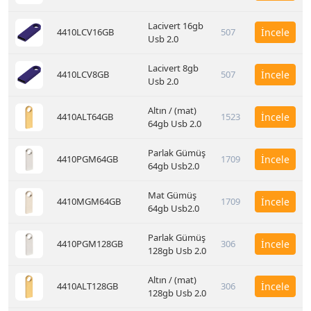
Lacivert 16gb
4410LCV16GB
507
İncele
Usb 2.0
Lacivert 8gb
4410LCV8GB
507
İncele
Usb 2.0
Altın / (mat)
4410ALT64GB
1523
İncele
64gb Usb 2.0
Parlak Gümüş
4410PGM64GB
1709
İncele
64gb Usb2.0
Mat Gümüş
4410MGM64GB
1709
İncele
64gb Usb2.0
Parlak Gümüş
4410PGM128GB
306
İncele
128gb Usb 2.0
Altın / (mat)
4410ALT128GB
306
İncele
128gb Usb 2.0