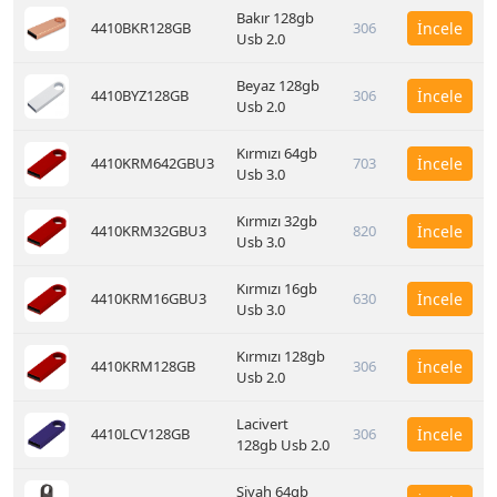
Bakır 128gb
4410BKR128GB
306
İncele
Usb 2.0
Beyaz 128gb
4410BYZ128GB
306
İncele
Usb 2.0
Kırmızı 64gb
4410KRM642GBU3
703
İncele
Usb 3.0
Kırmızı 32gb
4410KRM32GBU3
820
İncele
Usb 3.0
Kırmızı 16gb
4410KRM16GBU3
630
İncele
Usb 3.0
Kırmızı 128gb
4410KRM128GB
306
İncele
Usb 2.0
Lacivert
4410LCV128GB
306
İncele
128gb Usb 2.0
Siyah 64gb