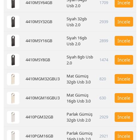
4410MSY64GB
1709
İncele
Usb 2.0
Siyah 32gb
4410MSY32GB
2939
İncele
Usb 2.0
Siyah 16gb
4410MSY16GB
2899
İncele
Usb 2.0
Siyah 8gb Usb
4410MSY8GB
1474
İncele
2.0
Mat Gümüş
4410MGM32GBU3
820
İncele
32gb Usb 3.0
Mat Gümüş
4410MGM16GBU3
630
İncele
16gb Usb 3.0
Parlak Gümüş
4410PGM32GB
2929
İncele
32gb Usb 2.0
Parlak Gümüş
4410PGM16GB
2921
İncele
16gb Usb 2.0