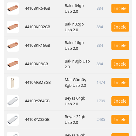
Bakır 64gb
4410BKR64GB
884
İncele
Usb 2.0
Bakır 32gb
4410BKR32GB
884
İncele
Usb 2.0
Bakır 16gb
4410BKR16GB
884
İncele
Usb 2.0
Bakır 8gb Usb
4410BKR8GB
884
İncele
2.0
Mat Gümüş
4410MGM8GB
1474
İncele
8gb Usb 2.0
Beyaz 64gb
4410BYZ64GB
1709
İncele
Usb 2.0
Beyaz 32gb
4410BYZ32GB
2435
İncele
Usb 2.0
Beyaz 16gb