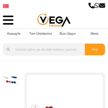
Dil Seçin
Anasayfa
Tüm Ürünlerimiz
Bize Ulaşın
Menü
Ara