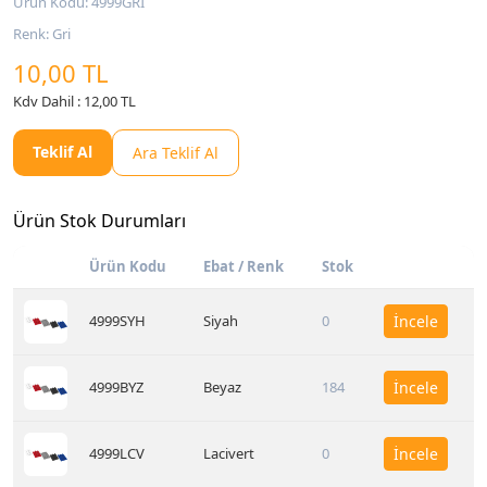
Ürün Kodu: 4999GRI
Renk: Gri
10,00 TL
Kdv Dahil : 12,00 TL
Teklif Al
Ara Teklif Al
Ürün Stok Durumları
Ürün Kodu
Ebat / Renk
Stok
4999SYH
Siyah
0
İncele
4999BYZ
Beyaz
184
İncele
4999LCV
Lacivert
0
İncele