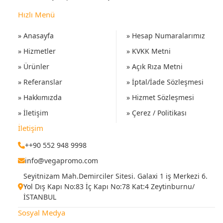
Hızlı Menü
» Anasayfa
» Hesap Numaralarımız
» Hizmetler
» KVKK Metni
» Ürünler
» Açık Rıza Metni
» Referanslar
» İptal/İade Sözleşmesi
» Hakkımızda
» Hizmet Sözleşmesi
» İletişim
» Çerez / Politikası
İletişim
++90 552 948 9998
info@vegapromo.com
Seyitnizam Mah.Demirciler Sitesi. Galaxi 1 iş Merkezi 6.
Yol Dış Kapı No:83 İç Kapı No:78 Kat:4 Zeytinburnu/
İSTANBUL
Sosyal Medya