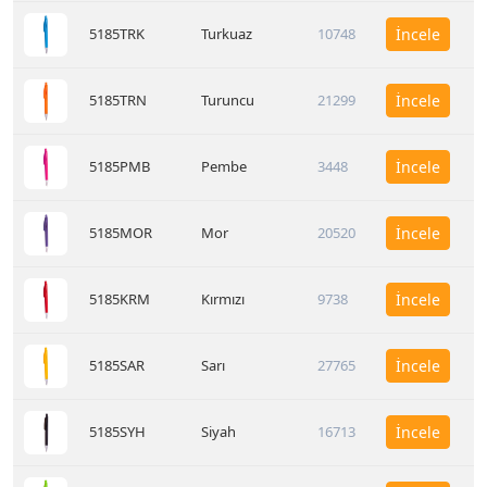
5185TRK
Turkuaz
10748
İncele
5185TRN
Turuncu
21299
İncele
5185PMB
Pembe
3448
İncele
5185MOR
Mor
20520
İncele
5185KRM
Kırmızı
9738
İncele
5185SAR
Sarı
27765
İncele
5185SYH
Siyah
16713
İncele