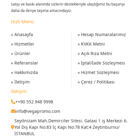
satışı ve baskı alanında sizlerin destekleriyle ulaştığımız bu başarıyı
daha da ileriye taşıma amacındayız.
Hızlı Menü
» Anasayfa
» Hesap Numaralarımız
» Hizmetler
» KVKK Metni
» Ürünler
» Açık Rıza Metni
» Referanslar
» İptal/İade Sözleşmesi
» Hakkımızda
» Hizmet Sözleşmesi
» İletişim
» Çerez / Politikası
İletişim
++90 552 948 9998
info@vegapromo.com
Seyitnizam Mah.Demirciler Sitesi. Galaxi 1 iş Merkezi 6.
Yol Dış Kapı No:83 İç Kapı No:78 Kat:4 Zeytinburnu/
İSTANBUL