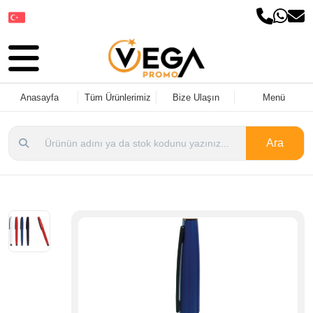
Dil Seçin
Anasayfa
Tüm Ürünlerimiz
Bize Ulaşın
Menü
Ara