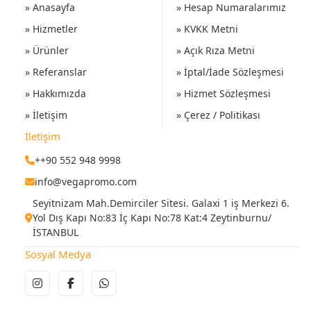
» Anasayfa
» Hesap Numaralarımız
» Hizmetler
» KVKK Metni
» Ürünler
» Açık Rıza Metni
» Referanslar
» İptal/İade Sözleşmesi
» Hakkımızda
» Hizmet Sözleşmesi
» İletişim
» Çerez / Politikası
İletişim
++90 552 948 9998
info@vegapromo.com
Seyitnizam Mah.Demirciler Sitesi. Galaxi 1 iş Merkezi 6.
Yol Dış Kapı No:83 İç Kapı No:78 Kat:4 Zeytinburnu/
İSTANBUL
Sosyal Medya