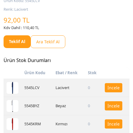
Ürün Kodu: 5545LCV
Renk: Lacivert
92,00 TL
Kdv Dahil : 110,40 TL
Teklif Al
Ara Teklif Al
Ürün Stok Durumları
Ürün Kodu
Ebat / Renk
Stok
5545LCV
Lacivert
0
İncele
5545BYZ
Beyaz
0
İncele
5545KRM
Kırmızı
0
İncele