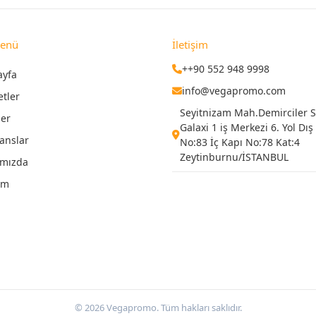
Menü
İletişim
++90 552 948 9998
ayfa
info@vegapromo.com
etler
Seyitnizam Mah.Demirciler Si
ler
Galaxi 1 iş Merkezi 6. Yol Dış
anslar
No:83 İç Kapı No:78 Kat:4
Zeytinburnu/İSTANBUL
ımızda
şim
© 2026 Vegapromo. Tüm hakları saklıdır.