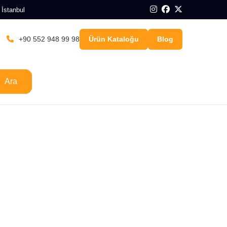
 İstanbul
+90 552 948 99 98
Ürün Kataloğu
Blog
Ara