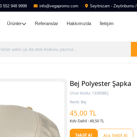
0 552 948 9998
info@vegapromo.com
Seyitnizam - Zeytinburnu /
Ürünler
Referanslar
Hakkımızda
İletişim
Bej Polyester Şapka
Ürün Kodu: 13395BEJ
Renk: Bej
45,00 TL
Kdv Dahil : 49,50 TL
Teklif Al
Ara Teklif Al