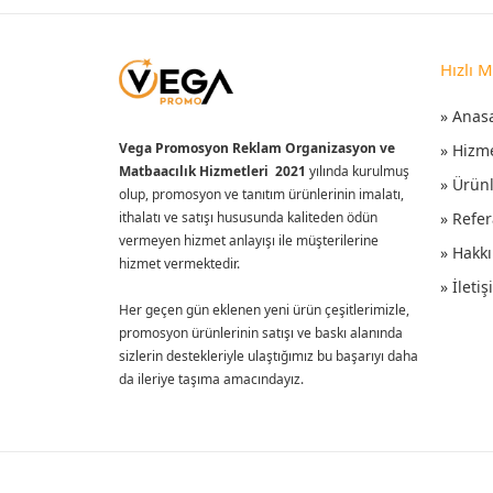
Hızlı 
» Anas
Vega Promosyon Reklam Organizasyon ve
» Hizm
Matbaacılık Hizmetleri 2021
yılında kurulmuş
» Ürün
olup, promosyon ve tanıtım ürünlerinin imalatı,
ithalatı ve satışı hususunda kaliteden ödün
» Refer
vermeyen hizmet anlayışı ile müşterilerine
» Hakk
hizmet vermektedir.
» İleti
Her geçen gün eklenen yeni ürün çeşitlerimizle,
promosyon ürünlerinin satışı ve baskı alanında
sizlerin destekleriyle ulaştığımız bu başarıyı daha
da ileriye taşıma amacındayız.