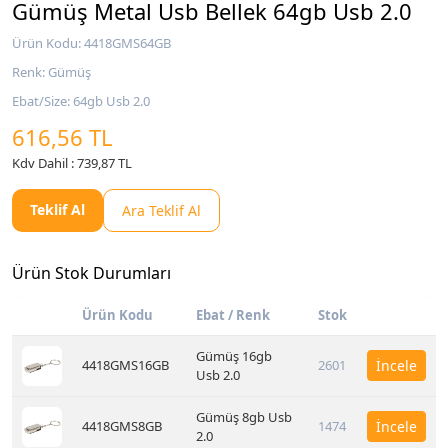
Gümüş Metal Usb Bellek 64gb Usb 2.0
Ürün Kodu: 4418GMS64GB
Renk: Gümüş
Ebat/Size: 64gb Usb 2.0
616,56 TL
Kdv Dahil : 739,87 TL
Teklif Al
Ara Teklif Al
Ürün Stok Durumları
Ürün Kodu
Ebat / Renk
Stok
Gümüş 16gb
4418GMS16GB
2601
İncele
Usb 2.0
Gümüş 8gb Usb
4418GMS8GB
1474
İncele
2.0