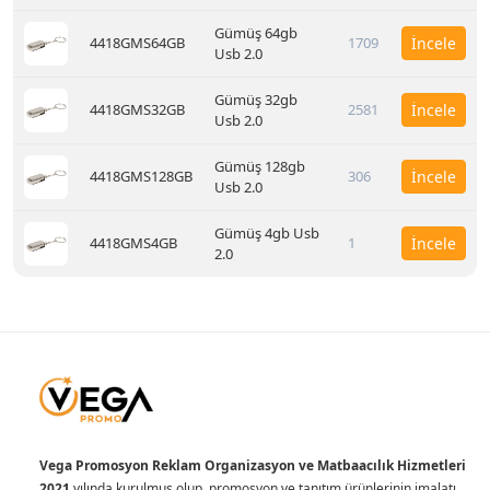
Gümüş 64gb
4418GMS64GB
1709
İncele
Usb 2.0
Gümüş 32gb
4418GMS32GB
2581
İncele
Usb 2.0
Gümüş 128gb
4418GMS128GB
306
İncele
Usb 2.0
Gümüş 4gb Usb
4418GMS4GB
1
İncele
2.0
Vega Promosyon Reklam Organizasyon ve Matbaacılık Hizmetleri
2021
yılında kurulmuş olup, promosyon ve tanıtım ürünlerinin imalatı,