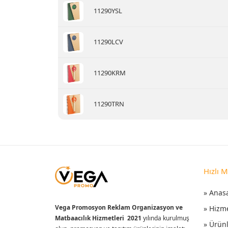
11290YSL
11290LCV
11290KRM
11290TRN
Hızlı 
» Anas
Vega Promosyon Reklam Organizasyon ve
» Hizm
Matbaacılık Hizmetleri 2021
yılında kurulmuş
» Ürün