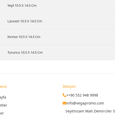
Yeşil 10.5 X 14.5 Cm
Lacivert 10.5 X 14.5 Cm
Kırmızı 10.5 X 14.5 Cm
Turuncu 10.5 X 14.5 Cm
Menü
İletişim
++90 552 948 9998
ayfa
info@vegapromo.com
etler
Seyitnizam Mah.Demirciler Si
ler