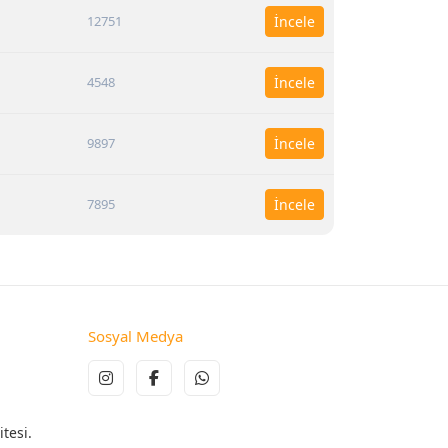
12751
İncele
4548
İncele
9897
İncele
7895
İncele
Sosyal Medya
tesi.