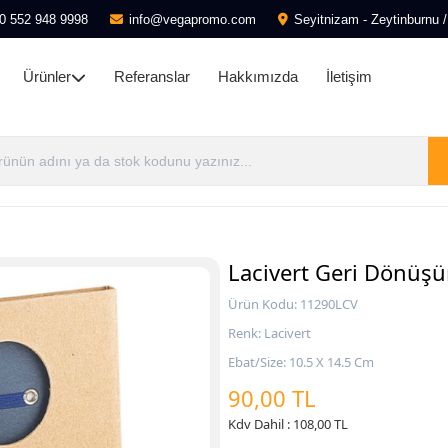
0 552 948 9998
info@vegapromo.com
Seyitnizam - Zeytinburnu /
Ürünler
Referanslar
Hakkımızda
İletişim
Lacivert Geri Dönüş
Ürün Kodu: 11290LCV
Renk: Lacivert
Ebat/Size: 10.5 X 14.5 Cm
90,00 TL
Kdv Dahil : 108,00 TL