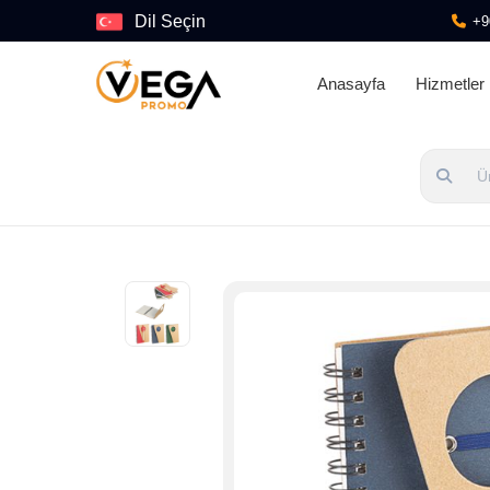
Dil Seçin
+9
Anasayfa
Hizmetler