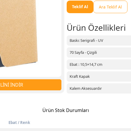
Teklif Al
Ara Teklif Al
Ürün Özellikleri
Baskı: Serigrafi - UV
70 Sayfa - Çizgili
Ebat : 10,5×14,7 cm
Kraft Kapak
İNİ İNDİR
Kalem Aksesuardır
Ürün Stok Durumları
Ebat / Renk