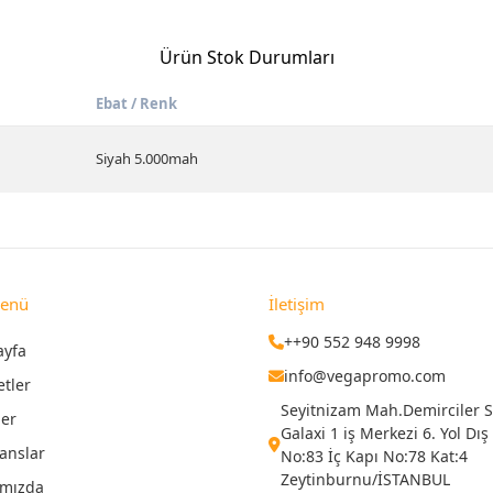
Ürün Stok Durumları
Ebat / Renk
Siyah 5.000mah
Menü
İletişim
++90 552 948 9998
ayfa
info@vegapromo.com
etler
Seyitnizam Mah.Demirciler Si
ler
Galaxi 1 iş Merkezi 6. Yol Dış
anslar
No:83 İç Kapı No:78 Kat:4
Zeytinburnu/İSTANBUL
ımızda