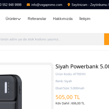
0 552 948 9998
info@vegapromo.com
Seyitnizam - Zeytinburnu /
Ürünler
Referanslar
Hakkımızda
İletişim
Siyah Powerbank 5.
Ürün Kodu: 4770SYH
Renk: Siyah
Ebat/Size: 5.000mah
505,00 TL
Kdv Dahil : 606,00 TL