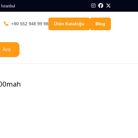
 İstanbul
+90 552 948 99 98
Ürün Kataloğu
Blog
Ara
000mah