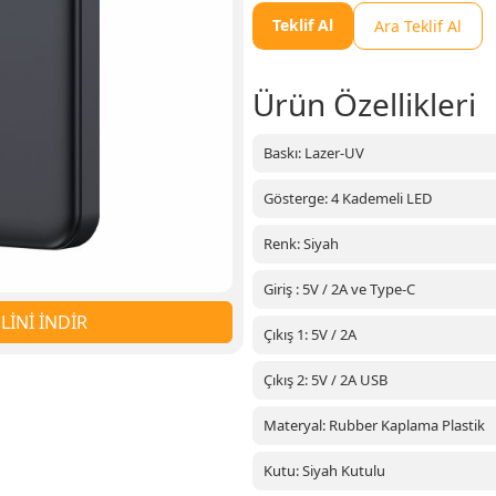
Teklif Al
Ara Teklif Al
Ürün Özellikleri
Baskı: Lazer-UV
Gösterge: 4 Kademeli LED
Renk: Siyah
Giriş : 5V / 2A ve Type-C
İNİ İNDİR
Çıkış 1: 5V / 2A
Çıkış 2: 5V / 2A USB
Materyal: Rubber Kaplama Plastik
Kutu: Siyah Kutulu