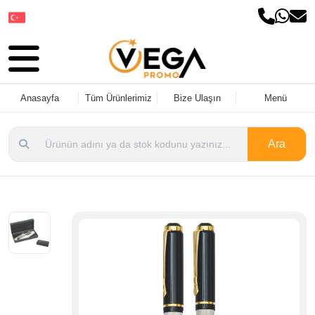
Dil Seçin
Anasayfa
Tüm Ürünlerimiz
Bize Ulaşın
Menü
Ara