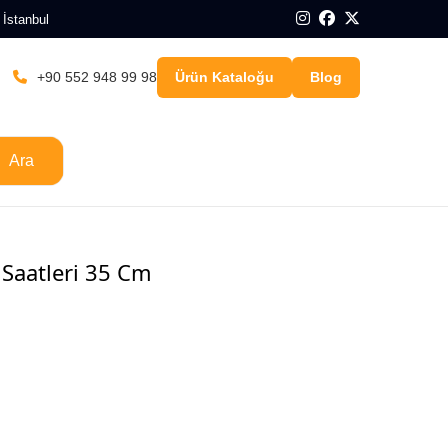
 İstanbul
+90 552 948 99 98
Ürün Kataloğu
Blog
Ara
 Saatleri 35 Cm