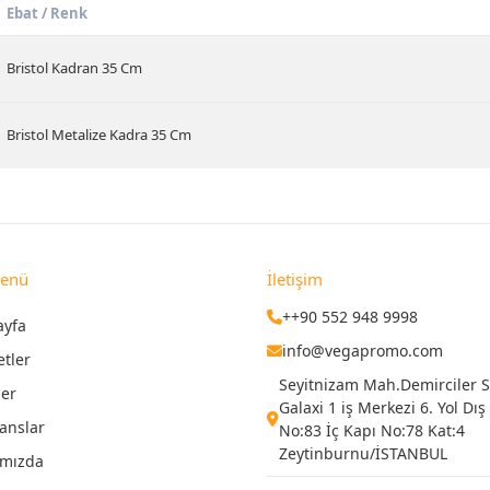
Ebat / Renk
Bristol Kadran 35 Cm
Bristol Metalize Kadra 35 Cm
Menü
İletişim
++90 552 948 9998
ayfa
info@vegapromo.com
etler
Seyitnizam Mah.Demirciler Si
ler
Galaxi 1 iş Merkezi 6. Yol Dış
anslar
No:83 İç Kapı No:78 Kat:4
Zeytinburnu/İSTANBUL
ımızda