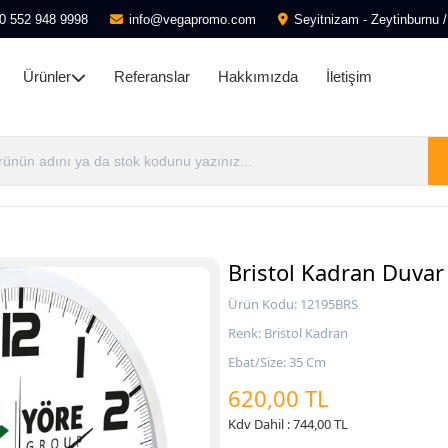
0 552 948 9998
info@vegapromo.com
Seyitnizam - Zeytinburnu /
Ürünler
Referanslar
Hakkımızda
İletişim
Bristol Kadran Duvar
Ürün Kodu: 12195BRS
Renk: Bristol Kadran
Ebat/Size: 35 Cm
620,00 TL
Kdv Dahil : 744,00 TL