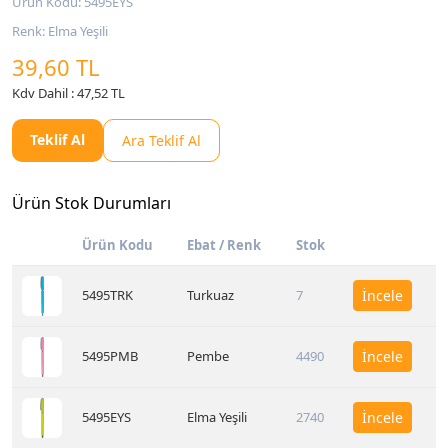
Ürün Kodu: 5495EYS
Renk: Elma Yeşili
39,60 TL
Kdv Dahil : 47,52 TL
Teklif Al
Ara Teklif Al
Ürün Stok Durumları
Ürün Kodu
Ebat / Renk
Stok
5495TRK
Turkuaz
7
İncele
5495PMB
Pembe
4490
İncele
5495EYS
Elma Yeşili
2740
İncele