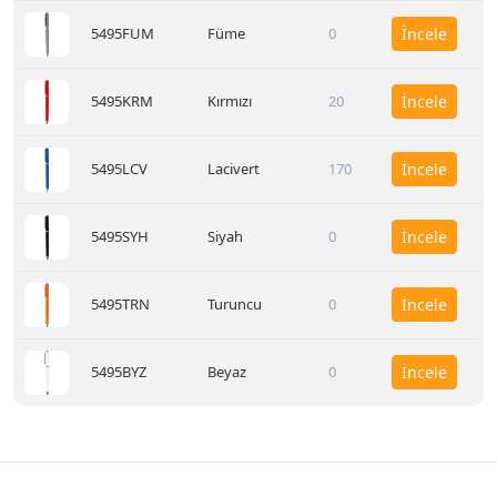
5495FUM
Füme
0
İncele
5495KRM
Kırmızı
20
İncele
5495LCV
Lacivert
170
İncele
5495SYH
Siyah
0
İncele
5495TRN
Turuncu
0
İncele
5495BYZ
Beyaz
0
İncele