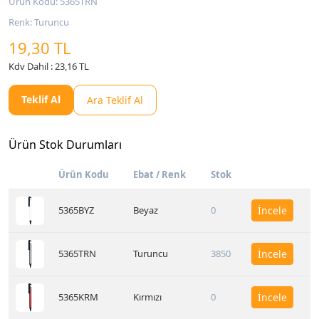
Ürün Kodu: 5365TRN
Renk: Turuncu
19,30 TL
Kdv Dahil : 23,16 TL
Teklif Al
Ara Teklif Al
Ürün Stok Durumları
Ürün Kodu
Ebat / Renk
Stok
5365BYZ
Beyaz
0
İncele
5365TRN
Turuncu
3850
İncele
5365KRM
Kırmızı
0
İncele