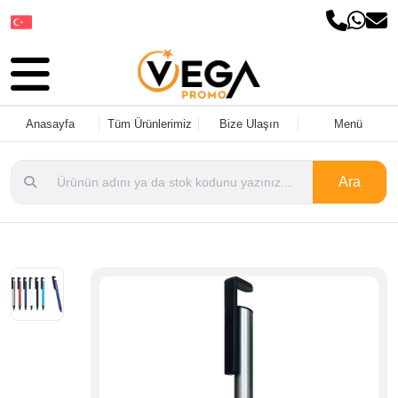
Dil Seçin
Anasayfa
Tüm Ürünlerimiz
Bize Ulaşın
Menü
Ara