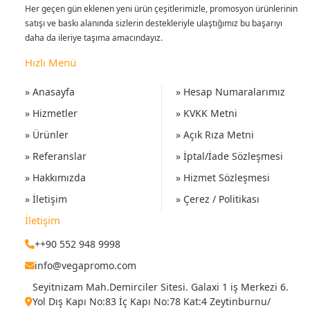
Her geçen gün eklenen yeni ürün çeşitlerimizle, promosyon ürünlerinin
satışı ve baskı alanında sizlerin destekleriyle ulaştığımız bu başarıyı
daha da ileriye taşıma amacındayız.
Hızlı Menü
» Anasayfa
» Hesap Numaralarımız
» Hizmetler
» KVKK Metni
» Ürünler
» Açık Rıza Metni
» Referanslar
» İptal/İade Sözleşmesi
» Hakkımızda
» Hizmet Sözleşmesi
» İletişim
» Çerez / Politikası
İletişim
++90 552 948 9998
info@vegapromo.com
Seyitnizam Mah.Demirciler Sitesi. Galaxi 1 iş Merkezi 6.
Yol Dış Kapı No:83 İç Kapı No:78 Kat:4 Zeytinburnu/