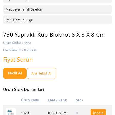
Mat veya Parlak Selefon
İç: 1. Hamur 80 gr.
750 Yapraklı Küp Bloknot 8 X 8 X 8 Cm
Ürün Kodu: 13290
Ebat/Size: 8 X 8 X 8 Cm
Fiyat Sorun
Teklif Al
Ara Teklif Al
Ürün Stok Durumları
Ürün Kodu
Ebat / Renk
Stok
13290
8 X 8 X 8 Cm
0
İncele