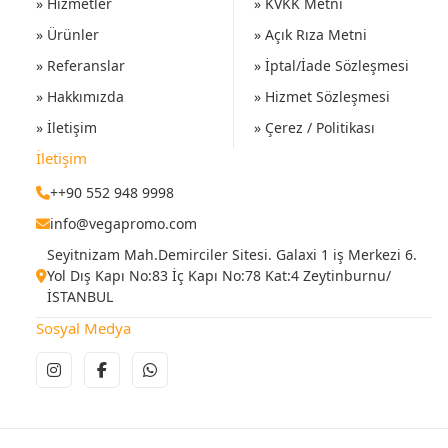
» Hizmetler
» KVKK Metni
» Ürünler
» Açık Rıza Metni
» Referanslar
» İptal/İade Sözleşmesi
» Hakkımızda
» Hizmet Sözleşmesi
» İletişim
» Çerez / Politikası
İletişim
++90 552 948 9998
info@vegapromo.com
Seyitnizam Mah.Demirciler Sitesi. Galaxi 1 iş Merkezi 6.
Yol Dış Kapı No:83 İç Kapı No:78 Kat:4 Zeytinburnu/
İSTANBUL
Sosyal Medya