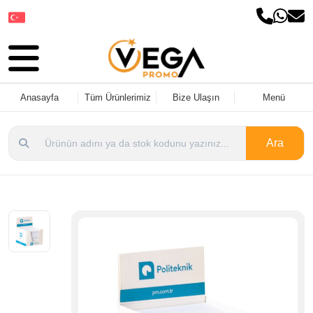
Dil Seçin
Anasayfa
Tüm Ürünlerimiz
Bize Ulaşın
Menü
Ara