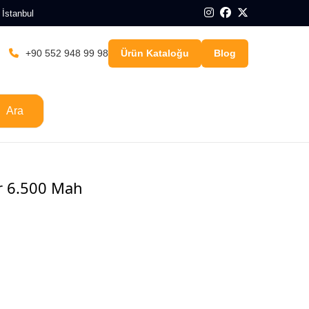
 İstanbul
+90 552 948 99 98
Ürün Kataloğu
Blog
Ara
r 6.500 Mah