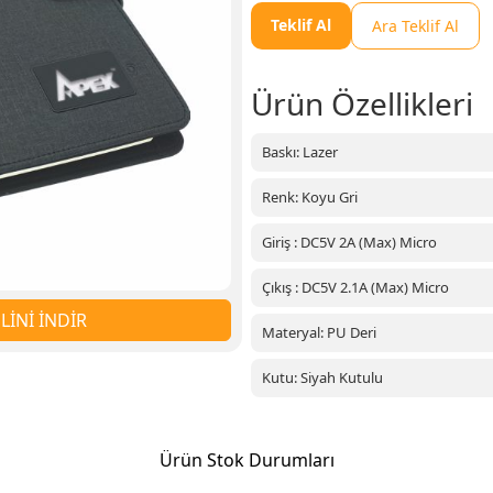
Teklif Al
Ara Teklif Al
Ürün Özellikleri
Baskı: Lazer
Renk: Koyu Gri
Giriş : DC5V 2A (Max) Micro
Çıkış : DC5V 2.1A (Max) Micro
İNİ İNDİR
Materyal: PU Deri
Kutu: Siyah Kutulu
Ürün Stok Durumları