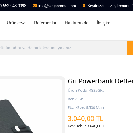
0 552 948 9998
info@vegapromo.com
Seyitnizam - Zeytinburnu /
Ürünler
Referanslar
Hakkımızda
İletişim
Gri Powerbank Defte
Ürün Kodu: 4835GRI
Renk: Gri
Ebat/Size: 6.500 Mah
3.040,00 TL
Kdv Dahil : 3.648,00 TL