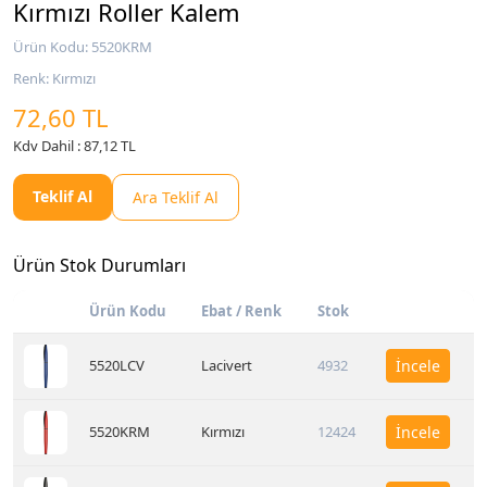
Kırmızı Roller Kalem
Ürün Kodu: 5520KRM
Renk: Kırmızı
72,60 TL
Kdv Dahil : 87,12 TL
Teklif Al
Ara Teklif Al
Ürün Stok Durumları
Ürün Kodu
Ebat / Renk
Stok
5520LCV
Lacivert
4932
İncele
5520KRM
Kırmızı
12424
İncele