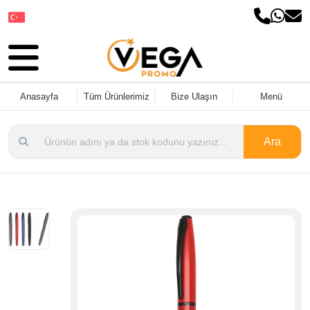
Dil Seçin
Anasayfa
Tüm Ürünlerimiz
Bize Ulaşın
Menü
Ara