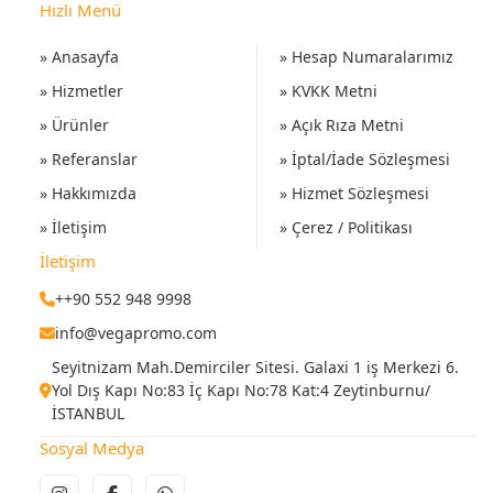
Hızlı Menü
» Anasayfa
» Hesap Numaralarımız
» Hizmetler
» KVKK Metni
» Ürünler
» Açık Rıza Metni
» Referanslar
» İptal/İade Sözleşmesi
» Hakkımızda
» Hizmet Sözleşmesi
» İletişim
» Çerez / Politikası
İletişim
++90 552 948 9998
info@vegapromo.com
Seyitnizam Mah.Demirciler Sitesi. Galaxi 1 iş Merkezi 6.
Yol Dış Kapı No:83 İç Kapı No:78 Kat:4 Zeytinburnu/
İSTANBUL
Sosyal Medya