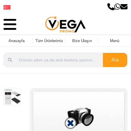
Dil Seçin
Anasayfa
Tüm Ürünlerimiz
Bize Ulaşın
Menü
Ara