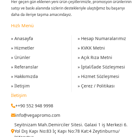
Her geçen gün eklenen yeni ürün çeşitlerimizle, promosyon ürünlerinin
satışı ve baskı alanında sizlerin destekleriyle ulaştığımız bu başarıyı
daha da ileriye taşıma amacındayız.
Hızlı Menü
» Anasayfa
» Hesap Numaralarımız
» Hizmetler
» KVKK Metni
» Ürünler
» Açık Rıza Metni
» Referanslar
» İptal/İade Sözleşmesi
» Hakkımızda
» Hizmet Sözleşmesi
» İletişim
» Çerez / Politikası
İletişim
++90 552 948 9998
info@vegapromo.com
Seyitnizam Mah.Demirciler Sitesi. Galaxi 1 iş Merkezi 6.
Yol Dış Kapı No:83 İç Kapı No:78 Kat:4 Zeytinburnu/