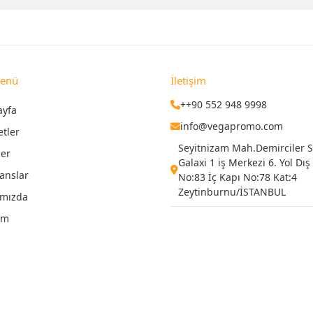
Menü
İletişim
++90 552 948 9998
ayfa
info@vegapromo.com
etler
Seyitnizam Mah.Demirciler Si
ler
Galaxi 1 iş Merkezi 6. Yol Dış
anslar
No:83 İç Kapı No:78 Kat:4
Zeytinburnu/İSTANBUL
ımızda
şim