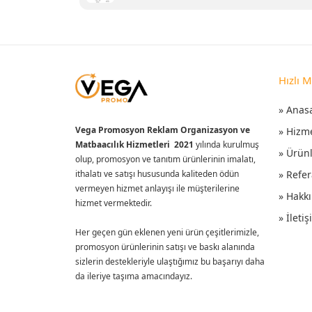
Hızlı 
» Anas
Vega Promosyon Reklam Organizasyon ve
» Hizm
Matbaacılık Hizmetleri 2021
yılında kurulmuş
» Ürün
olup, promosyon ve tanıtım ürünlerinin imalatı,
ithalatı ve satışı hususunda kaliteden ödün
» Refer
vermeyen hizmet anlayışı ile müşterilerine
» Hakk
hizmet vermektedir.
» İleti
Her geçen gün eklenen yeni ürün çeşitlerimizle,
promosyon ürünlerinin satışı ve baskı alanında
sizlerin destekleriyle ulaştığımız bu başarıyı daha
da ileriye taşıma amacındayız.