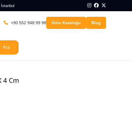
 İstanbul
+90 552 948 99 98
Ürün Kataloğu
Blog
Ara
 X 4 Cm