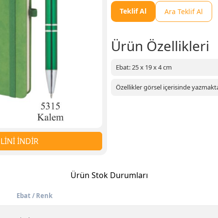
Teklif Al
Ara Teklif Al
Ürün Özellikleri
Ebat: 25 x 19 x 4 cm
Özellikler görsel içerisinde yazmakta
İNİ İNDİR
Ürün Stok Durumları
Ebat / Renk