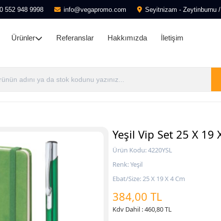
0 552 948 9998
info@vegapromo.com
Seyitnizam - Zeytinburnu /
Ürünler
Referanslar
Hakkımızda
İletişim
Yeşil Vip Set 25 X 19
Ürün Kodu: 4220YSL
Renk: Yeşil
Ebat/Size: 25 X 19 X 4 Cm
384,00 TL
Kdv Dahil : 460,80 TL