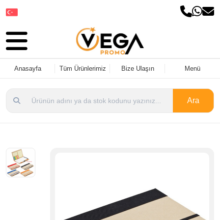
Dil Seçin
Anasayfa
Tüm Ürünlerimiz
Bize Ulaşın
Menü
Ara