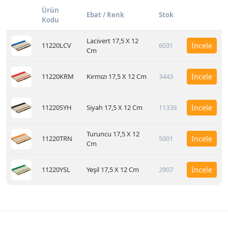
Ürün
Ebat / Renk
Stok
Kodu
Lacivert 17,5 X 12
11220LCV
6031
İncele
Cm
11220KRM
Kırmızı 17,5 X 12 Cm
3443
İncele
11220SYH
Siyah 17,5 X 12 Cm
11339
İncele
Turuncu 17,5 X 12
11220TRN
5001
İncele
Cm
11220YSL
Yeşil 17,5 X 12 Cm
2907
İncele