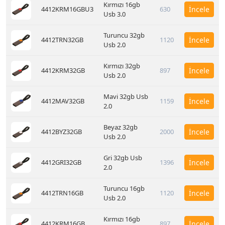
Kırmızı 16gb
4412KRM16GBU3
630
İncele
Usb 3.0
Turuncu 32gb
4412TRN32GB
1120
İncele
Usb 2.0
Kırmızı 32gb
4412KRM32GB
897
İncele
Usb 2.0
Mavi 32gb Usb
4412MAV32GB
1159
İncele
2.0
Beyaz 32gb
4412BYZ32GB
2000
İncele
Usb 2.0
Gri 32gb Usb
4412GRI32GB
1396
İncele
2.0
Turuncu 16gb
4412TRN16GB
1120
İncele
Usb 2.0
Kırmızı 16gb
4412KRM16GB
897
İncele