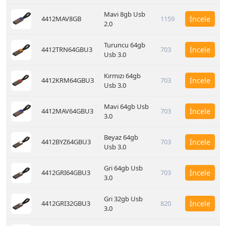
Mavi 8gb Usb
4412MAV8GB
1159
İncele
2.0
Turuncu 64gb
4412TRN64GBU3
703
İncele
Usb 3.0
Kırmızı 64gb
4412KRM64GBU3
703
İncele
Usb 3.0
Mavi 64gb Usb
4412MAV64GBU3
703
İncele
3.0
Beyaz 64gb
4412BYZ64GBU3
703
İncele
Usb 3.0
Gri 64gb Usb
4412GRI64GBU3
703
İncele
3.0
Gri 32gb Usb
4412GRI32GBU3
820
İncele
3.0