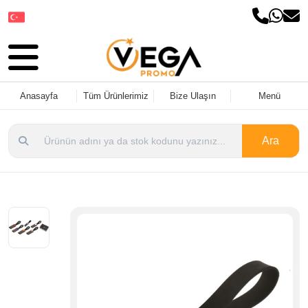
Dil Seçin
Anasayfa
Tüm Ürünlerimiz
Bize Ulaşın
Menü
Ara