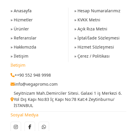
» Anasayfa
» Hesap Numaralarımız
» Hizmetler
» KVKK Metni
» Ürünler
» Açık Rıza Metni
» Referanslar
» İptal/İade Sözleşmesi
» Hakkımızda
» Hizmet Sözleşmesi
» İletişim
» Çerez / Politikası
İletişim
++90 552 948 9998
info@vegapromo.com
Seyitnizam Mah.Demirciler Sitesi. Galaxi 1 iş Merkezi 6.
Yol Dış Kapı No:83 İç Kapı No:78 Kat:4 Zeytinburnu/
İSTANBUL
Sosyal Medya