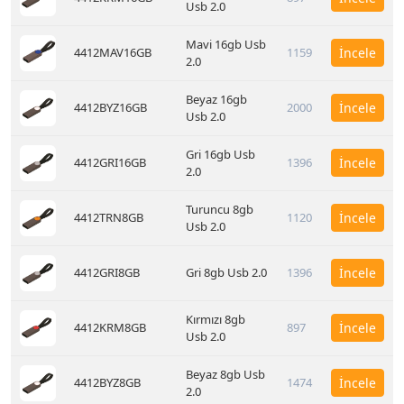
Usb 2.0
Mavi 16gb Usb
4412MAV16GB
1159
İncele
2.0
Beyaz 16gb
4412BYZ16GB
2000
İncele
Usb 2.0
Gri 16gb Usb
4412GRI16GB
1396
İncele
2.0
Turuncu 8gb
4412TRN8GB
1120
İncele
Usb 2.0
4412GRI8GB
Gri 8gb Usb 2.0
1396
İncele
Kırmızı 8gb
4412KRM8GB
897
İncele
Usb 2.0
Beyaz 8gb Usb
4412BYZ8GB
1474
İncele
2.0