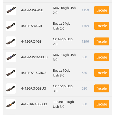
Mavi 64gb Usb
4412MAV64GB
1159
İncele
2.0
Beyaz 64gb
4412BYZ64GB
1709
İncele
Usb 2.0
Gri 64gb Usb
4412GRI64GB
1396
İncele
2.0
Mavi 16gb Usb
4412MAV16GBU3
630
İncele
3.0
Beyaz 16gb
4412BYZ16GBU3
630
İncele
Usb 3.0
Gri 16gb Usb
4412GRI16GBU3
630
İncele
3.0
Turuncu 16gb
4412TRN16GBU3
630
İncele
Usb 3.0