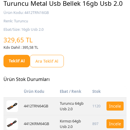
Turuncu Metal Usb Bellek 16gb Usb 2.0
Ürün Kodu: 4412TRN16GB
Renk: Turuncu
Ebat/Size: 16gb Usb 2.0
329,65 TL
Kdv Dahil : 395,58 TL
Teklif Al
Ara Teklif Al
Ürün Stok Durumları
Ürün Kodu
Ebat / Renk
Stok
Turuncu 64gb
4412TRN64GB
1120
İncele
Usb 2.0
Kırmızı 64gb
4412KRM64GB
897
İncele
Usb 2.0