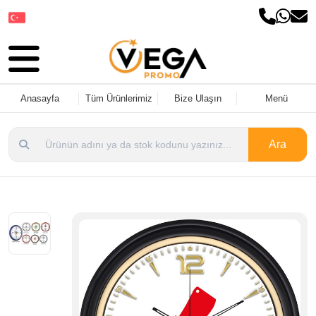
Dil Seçin
Anasayfa
Tüm Ürünlerimiz
Bize Ulaşın
Menü
Ara