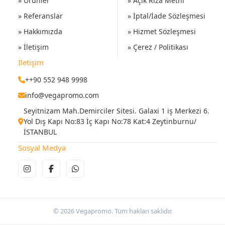
» Ürünler
» Açık Rıza Metni
» Referanslar
» İptal/İade Sözleşmesi
» Hakkımızda
» Hizmet Sözleşmesi
» İletişim
» Çerez / Politikası
İletişim
++90 552 948 9998
info@vegapromo.com
Seyitnizam Mah.Demirciler Sitesi. Galaxi 1 iş Merkezi 6.
Yol Dış Kapı No:83 İç Kapı No:78 Kat:4 Zeytinburnu/
İSTANBUL
Sosyal Medya
© 2026 Vegapromo. Tüm hakları saklıdır.