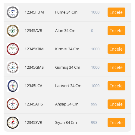
12345FUM
Füme 34 Cm
1000
İncele
12345AVR
Altın 34 Cm
0
İncele
12345KRM
Kırmızı 34 Cm
1000
İncele
12345GMS
Gümüş 34 Cm
1000
İncele
12345LCV
Lacivert 34 Cm
1000
İncele
12345AHS
Ahşap 34 Cm
999
İncele
12345SVR
Siyah 34 Cm
998
İncele