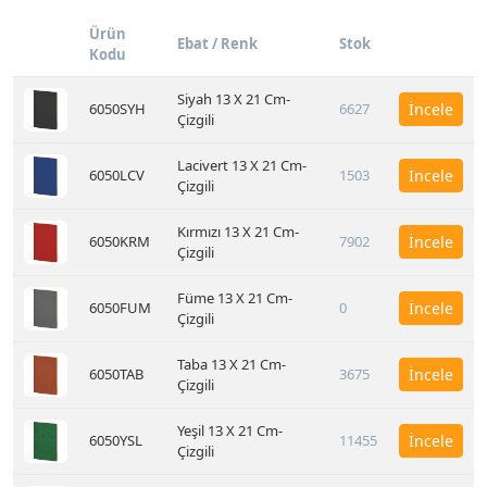
Ürün
Ebat / Renk
Stok
Kodu
Siyah 13 X 21 Cm-
6050SYH
6627
İncele
Çizgili
Lacivert 13 X 21 Cm-
6050LCV
1503
İncele
Çizgili
Kırmızı 13 X 21 Cm-
6050KRM
7902
İncele
Çizgili
Füme 13 X 21 Cm-
6050FUM
0
İncele
Çizgili
Taba 13 X 21 Cm-
6050TAB
3675
İncele
Çizgili
Yeşil 13 X 21 Cm-
6050YSL
11455
İncele
Çizgili