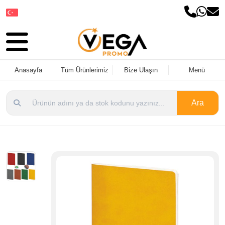
Dil Seçin
Anasayfa
Tüm Ürünlerimiz
Bize Ulaşın
Menü
Ara