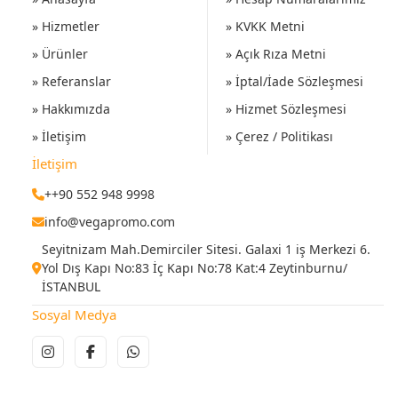
» Hizmetler
» KVKK Metni
» Ürünler
» Açık Rıza Metni
» Referanslar
» İptal/İade Sözleşmesi
» Hakkımızda
» Hizmet Sözleşmesi
» İletişim
» Çerez / Politikası
İletişim
++90 552 948 9998
info@vegapromo.com
Seyitnizam Mah.Demirciler Sitesi. Galaxi 1 iş Merkezi 6.
Yol Dış Kapı No:83 İç Kapı No:78 Kat:4 Zeytinburnu/
İSTANBUL
Sosyal Medya