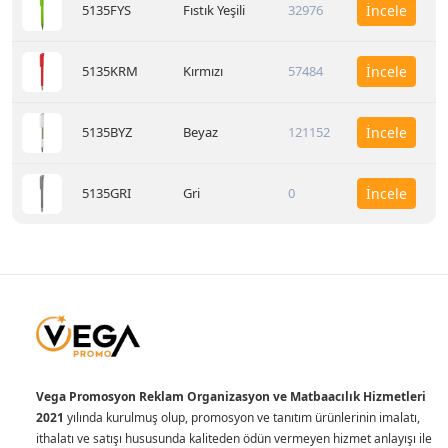
5135FYS
Fıstık Yeşili
32976
İncele
5135KRM
Kırmızı
57484
İncele
5135BYZ
Beyaz
121152
İncele
5135GRI
Gri
0
İncele
Vega Promosyon Reklam Organizasyon ve Matbaacılık Hizmetleri
2021
yılında kurulmuş olup, promosyon ve tanıtım ürünlerinin imalatı,
ithalatı ve satışı hususunda kaliteden ödün vermeyen hizmet anlayışı ile