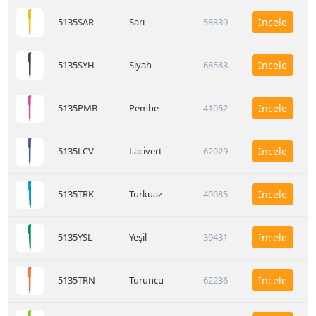
5135SAR
Sarı
58339
İncele
5135SYH
Siyah
68583
İncele
5135PMB
Pembe
41052
İncele
5135LCV
Lacivert
62029
İncele
5135TRK
Turkuaz
40085
İncele
5135YSL
Yeşil
39431
İncele
5135TRN
Turuncu
62236
İncele