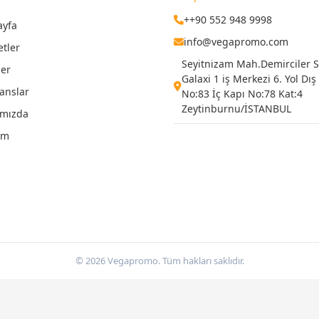
++90 552 948 9998
ayfa
info@vegapromo.com
etler
Seyitnizam Mah.Demirciler Si
ler
Galaxi 1 iş Merkezi 6. Yol Dış
anslar
No:83 İç Kapı No:78 Kat:4
Zeytinburnu/İSTANBUL
ımızda
şim
© 2026 Vegapromo. Tüm hakları saklıdır.