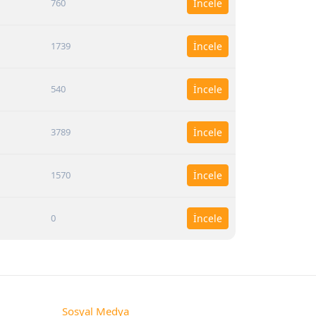
760
İncele
1739
İncele
540
İncele
3789
İncele
1570
İncele
0
İncele
Sosyal Medya