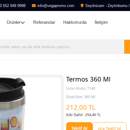
0 552 948 9998
info@vegapromo.com
Seyitnizam - Zeytinburnu /
Ürünler
Referanslar
Hakkımızda
İletişim
Termos 360 Ml
Ürün Kodu: 7140
Ebat/Size: 360 Ml
212,00 TL
Kdv Dahil : 254,40 TL
Teklif Al
Ara Teklif Al