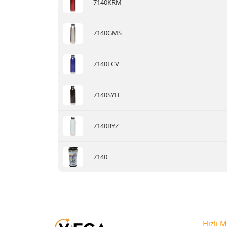
7140KRM
7140GMS
7140LCV
7140SYH
7140BYZ
7140
Hızlı 