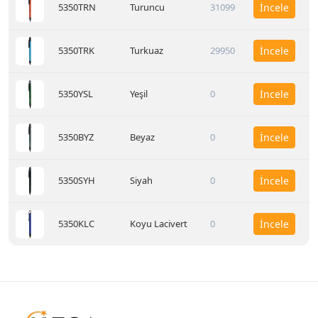
5350TRN
Turuncu
31099
İncele
5350TRK
Turkuaz
29950
İncele
5350YSL
Yeşil
0
İncele
5350BYZ
Beyaz
0
İncele
5350SYH
Siyah
0
İncele
5350KLC
Koyu Lacivert
0
İncele