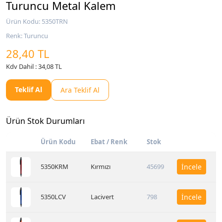
Turuncu Metal Kalem
Ürün Kodu: 5350TRN
Renk: Turuncu
28,40 TL
Kdv Dahil : 34,08 TL
Teklif Al
Ara Teklif Al
Ürün Stok Durumları
Ürün Kodu
Ebat / Renk
Stok
5350KRM
Kırmızı
45699
İncele
5350LCV
Lacivert
798
İncele