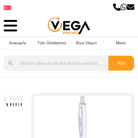
Dil Seçin
Anasayfa
Tüm Ürünlerimiz
Bize Ulaşın
Menü
Ara