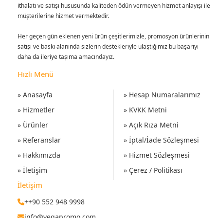
ithalatı ve satışı hususunda kaliteden ödün vermeyen hizmet anlayışı ile
müşterilerine hizmet vermektedir.
Her geçen gün eklenen yeni ürün çeşitlerimizle, promosyon ürünlerinin
satışı ve baskı alanında sizlerin destekleriyle ulaştığımız bu başarıyı
daha da ileriye taşıma amacındayız.
Hızlı Menü
» Anasayfa
» Hesap Numaralarımız
» Hizmetler
» KVKK Metni
» Ürünler
» Açık Rıza Metni
» Referanslar
» İptal/İade Sözleşmesi
» Hakkımızda
» Hizmet Sözleşmesi
» İletişim
» Çerez / Politikası
İletişim
++90 552 948 9998
info@vegapromo.com