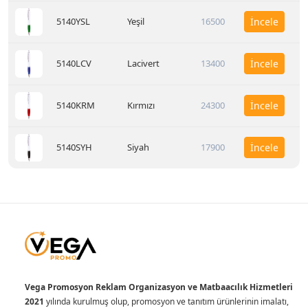
5140YSL
Yeşil
16500
İncele
5140LCV
Lacivert
13400
İncele
5140KRM
Kırmızı
24300
İncele
5140SYH
Siyah
17900
İncele
Vega Promosyon Reklam Organizasyon ve Matbaacılık Hizmetleri
2021
yılında kurulmuş olup, promosyon ve tanıtım ürünlerinin imalatı,