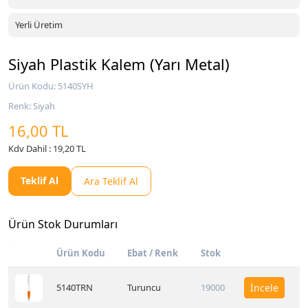
Yerli Üretim
Siyah Plastik Kalem (Yarı Metal)
Ürün Kodu: 5140SYH
Renk: Siyah
16,00 TL
Kdv Dahil : 19,20 TL
Teklif Al
Ara Teklif Al
Ürün Stok Durumları
Ürün Kodu
Ebat / Renk
Stok
5140TRN
Turuncu
19000
İncele