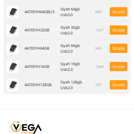
Siyah 64gb
4470SYH64GBU3
609
İncele
Usb3.0
Siyah 32gb
4470SYH32GB
1247
İncele
Usb2.0
Siyah 64gb
4470SYH64GB
943
İncele
Usb2.0
Siyah 16gb
4470SYH16GB
1344
İncele
Usb2.0
Siyah 128gb
4470SYH128GB
235
İncele
Usb2.0