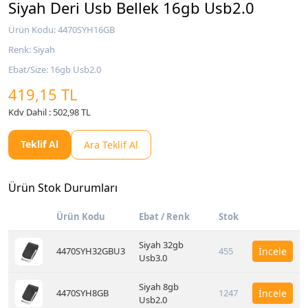
Siyah Deri Usb Bellek 16gb Usb2.0
Ürün Kodu: 4470SYH16GB
Renk: Siyah
Ebat/Size: 16gb Usb2.0
419,15 TL
Kdv Dahil : 502,98 TL
Teklif Al
Ara Teklif Al
Ürün Stok Durumları
Ürün Kodu
Ebat / Renk
Stok
Siyah 32gb
4470SYH32GBU3
455
İncele
Usb3.0
Siyah 8gb
4470SYH8GB
1247
İncele
Usb2.0