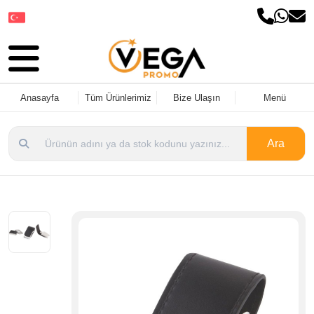
Dil Seçin
Anasayfa
Tüm Ürünlerimiz
Bize Ulaşın
Menü
Ara