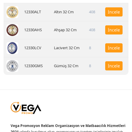
12330ALT
Altın 32 Cm
408
İncele
12330AHS
Ahşap 32 Cm
408
İncele
12330LCV
Lacivert 32 Cm
8
İncele
12330GMS
Gümüş 32 Cm
8
İncele
Vega Promosyon Reklam Organizasyon ve Matbaacılık Hizmetleri
2021
yılında kurulmuş olup, promosyon ve tanıtım ürünlerinin imalatı,