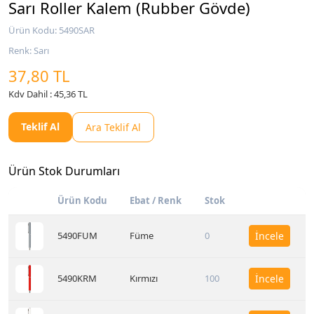
Sarı Roller Kalem (Rubber Gövde)
Ürün Kodu: 5490SAR
Renk: Sarı
37,80 TL
Kdv Dahil : 45,36 TL
Teklif Al
Ara Teklif Al
Ürün Stok Durumları
Ürün Kodu
Ebat / Renk
Stok
5490FUM
Füme
0
İncele
5490KRM
Kırmızı
100
İncele