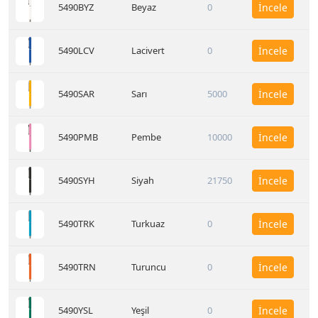
5490BYZ
Beyaz
0
İncele
5490LCV
Lacivert
0
İncele
5490SAR
Sarı
5000
İncele
5490PMB
Pembe
10000
İncele
5490SYH
Siyah
21750
İncele
5490TRK
Turkuaz
0
İncele
5490TRN
Turuncu
0
İncele
5490YSL
Yeşil
0
İncele