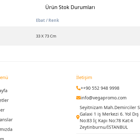
Ürün Stok Durumları
Ebat / Renk
33 X 73 Cm
Menü
İletişim
++90 552 948 9998
ayfa
info@vegapromo.com
etler
Seyitnizam Mah.Demirciler Si
ler
Galaxi 1 iş Merkezi 6. Yol Dış
anslar
No:83 İç Kapı No:78 Kat:4
Zeytinburnu/İSTANBUL
ımızda
şim