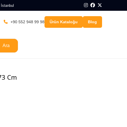
 İstanbul
+90 552 948 99 98
Ürün Kataloğu
Blog
Ara
 73 Cm