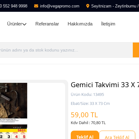
0 552 948 9998
info@vegapromo.com
Seyitnizam - Zeytinburnu /
Ürünler
Referanslar
Hakkımızda
İletişim
Gemici Takvimi 33 X
Ürün Kodu: 13495
Ebat/Size: 33 X 73 Cm
59,00 TL
Kdv Dahil : 70,80 TL
Teklif Al
Ara Teklif Al