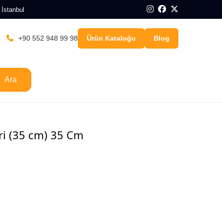
 İstanbul
+90 552 948 99 98
Ürün Kataloğu
Blog
Ara
eri (35 cm) 35 Cm