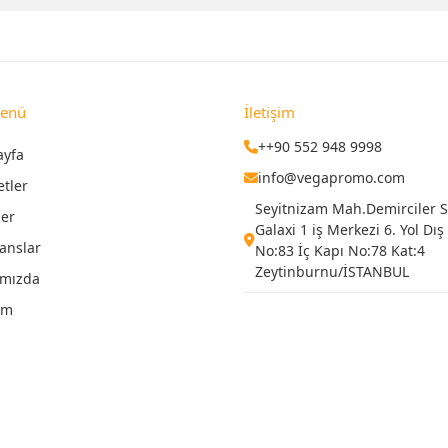
Menü
İletişim
++90 552 948 9998
ayfa
info@vegapromo.com
etler
Seyitnizam Mah.Demirciler Si
ler
Galaxi 1 iş Merkezi 6. Yol Dış
anslar
No:83 İç Kapı No:78 Kat:4
Zeytinburnu/İSTANBUL
ımızda
şim