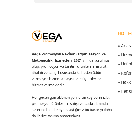
Hızlı 
» Anas
Vega Promosyon Reklam Organizasyon ve
» Hizm
Matbaacılık Hizmetleri 2021
yılında kurulmuş
» Ürün
olup, promosyon ve tanıtım ürünlerinin imalatı,
ithalatı ve satışı hususunda kaliteden ödün
» Refer
vermeyen hizmet anlayışı ile müşterilerine
» Hakk
hizmet vermektedir.
» İleti
Her geçen gün eklenen yeni ürün çeşitlerimizle,
promosyon ürünlerinin satışı ve baskı alanında
sizlerin destekleriyle ulaştığımız bu başarıyı daha
da ileriye taşıma amacındayız.