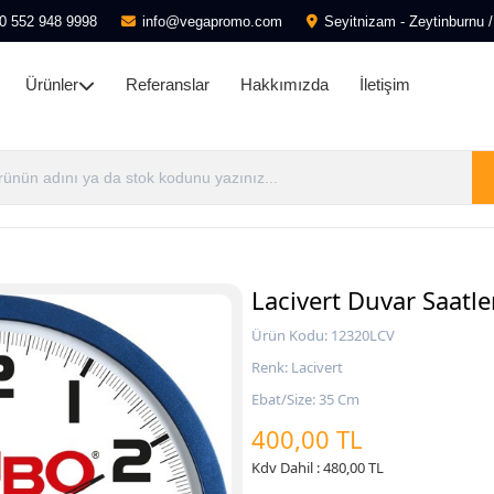
0 552 948 9998
info@vegapromo.com
Seyitnizam - Zeytinburnu /
Ürünler
Referanslar
Hakkımızda
İletişim
Lacivert Duvar Saatl
Ürün Kodu: 12320LCV
Renk: Lacivert
Ebat/Size: 35 Cm
400,00 TL
Kdv Dahil : 480,00 TL