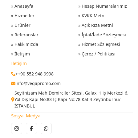
» Anasayfa
» Hesap Numaralarımız
» Hizmetler
» KVKK Metni
» Ürünler
» Açık Rıza Metni
» Referanslar
» İptal/İade Sözleşmesi
» Hakkımızda
» Hizmet Sözleşmesi
» İletişim
» Çerez / Politikası
İletişim
++90 552 948 9998
info@vegapromo.com
Seyitnizam Mah.Demirciler Sitesi. Galaxi 1 iş Merkezi 6.
Yol Dış Kapı No:83 İç Kapı No:78 Kat:4 Zeytinburnu/
İSTANBUL
Sosyal Medya