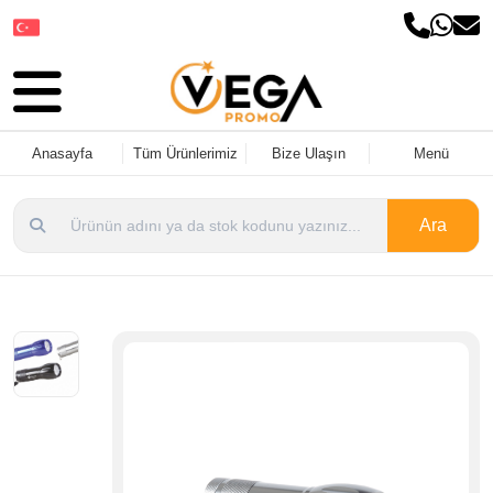
Dil Seçin
Anasayfa
Tüm Ürünlerimiz
Bize Ulaşın
Menü
Ara