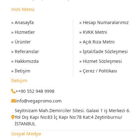
Hızlı Menü
» Anasayfa
» Hesap Numaralarımız
» Hizmetler
» KVKK Metni
» Ürünler
» Açık Rıza Metni
» Referanslar
» İptal/İade Sözleşmesi
» Hakkımızda
» Hizmet Sözleşmesi
» İletişim
» Çerez / Politikası
İletişim
++90 552 948 9998
info@vegapromo.com
Seyitnizam Mah.Demirciler Sitesi. Galaxi 1 iş Merkezi 6.
Yol Dış Kapı No:83 İç Kapı No:78 Kat:4 Zeytinburnu/
İSTANBUL
Sosyal Medya