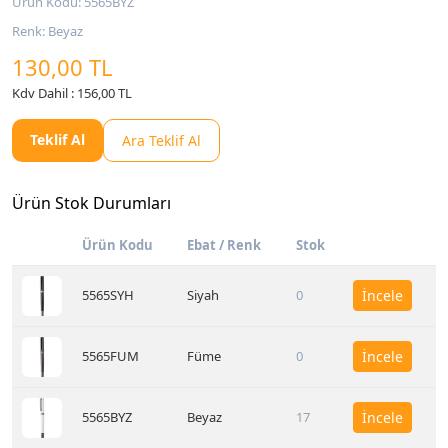
Ürün Kodu: 5565BYZ
Renk: Beyaz
130,00 TL
Kdv Dahil : 156,00 TL
Teklif Al
Ara Teklif Al
Ürün Stok Durumları
Ürün Kodu
Ebat / Renk
Stok
5565SYH
Siyah
0
İncele
5565FUM
Füme
0
İncele
5565BYZ
Beyaz
17
İncele