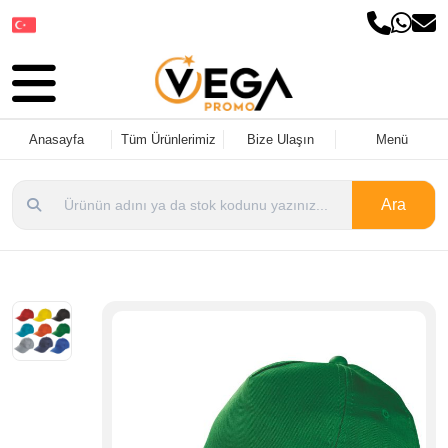
Dil Seçin
Anasayfa
Tüm Ürünlerimiz
Bize Ulaşın
Menü
Ara