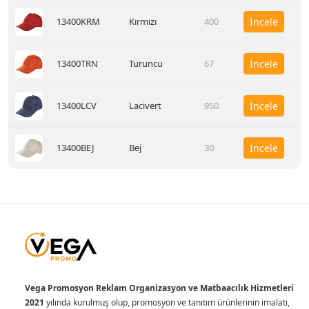
13400KRM
Kırmızı
400
İncele
13400TRN
Turuncu
67
İncele
13400LCV
Lacivert
950
İncele
13400BEJ
Bej
30
İncele
Vega Promosyon Reklam Organizasyon ve Matbaacılık Hizmetleri
2021
yılında kurulmuş olup, promosyon ve tanıtım ürünlerinin imalatı,