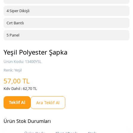
4 Siper Dikişli
Cırt Bantlı
5 Panel
Yeşil Polyester Şapka
Ürün Kodu: 13400YSL
Renk: Yeşil
57,00 TL
Kdv Dahil : 62,70 TL
Teklif Al
Ara Teklif Al
Ürün Stok Durumları