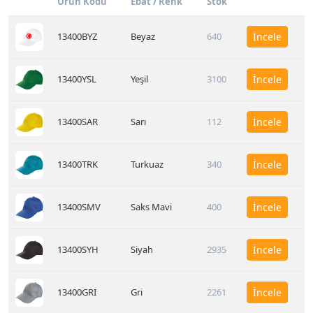
Ürün Kodu
Ebat / Renk
Stok
13400BYZ
Beyaz
640
İncele
13400YSL
Yeşil
3100
İncele
13400SAR
Sarı
112
İncele
13400TRK
Turkuaz
340
İncele
13400SMV
Saks Mavi
400
İncele
13400SYH
Siyah
2935
İncele
13400GRI
Gri
2261
İncele