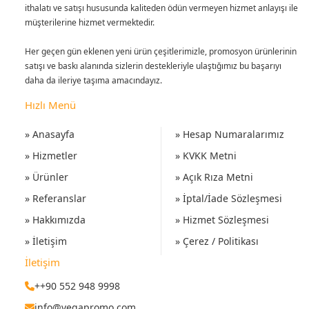
ithalatı ve satışı hususunda kaliteden ödün vermeyen hizmet anlayışı ile
müşterilerine hizmet vermektedir.
Her geçen gün eklenen yeni ürün çeşitlerimizle, promosyon ürünlerinin
satışı ve baskı alanında sizlerin destekleriyle ulaştığımız bu başarıyı
daha da ileriye taşıma amacındayız.
Hızlı Menü
» Anasayfa
» Hesap Numaralarımız
» Hizmetler
» KVKK Metni
» Ürünler
» Açık Rıza Metni
» Referanslar
» İptal/İade Sözleşmesi
» Hakkımızda
» Hizmet Sözleşmesi
» İletişim
» Çerez / Politikası
İletişim
++90 552 948 9998
info@vegapromo.com